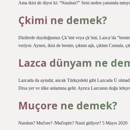
Ama ikisi de diyor ki: “Nasılsın?” Seni neden yanımda t
Çkimi ne demek?
Dizilerde duyduğumuz Çk’imi veya çk’imi, Lazca’da “benim
veriyor. Aynen, ikisi de benim, çıktım aşk, çıktım Cumala, 
Lazca dünyam ne de
Lazcada da aynıdır, ancak Türkçedeki gibi Lazcada Ü olmadı
Dixa yer ve ülke anlamına gelir. Ayrıca Lazcanın doğu lehçe
Muçore ne demek?
Nasılsın? Mučore? /Mučoşire? Nasıl gidiyor? 5 Mayıs 2020