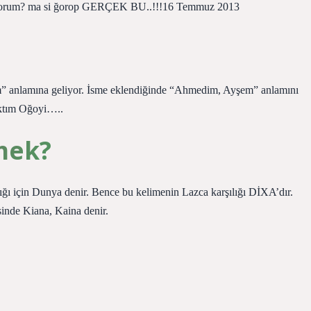
utuyorum? ma si ğorop GERÇEK BU..!!!16 Temmuz 2013
” anlamına geliyor. İsme eklendiğinde “Ahmedim, Ayşem” anlamını
çıktım Oğoyi…..
mek?
ğı için Dunya denir. Bence bu kelimenin Lazca karşılığı DİXA’dır.
sinde Kiana, Kaina denir.