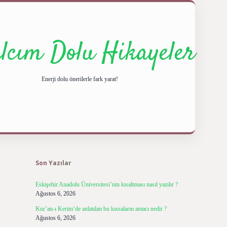
ılcım Dolu Hikayeler
Enerji dolu önerilerle fark yarat!
Sidebar
ilbet giriş yap
betexper
Son Yazılar
Eskişehir Anadolu Üniversitesi’nin kısaltması nasıl yazılır ?
Ağustos 6, 2026
Kur’an-ı Kerim’de anlatılan bu kıssaların amacı nedir ?
Ağustos 6, 2026