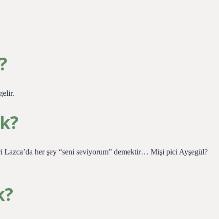
?
elir.
k?
eri Lazca’da her şey “seni seviyorum” demektir… Mişi pici Ayşegül?
k?