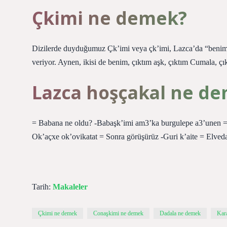
Çkimi ne demek?
Dizilerde duyduğumuz Çk’imi veya çk’imi, Lazca’da “benim
veriyor. Aynen, ikisi de benim, çıktım aşk, çıktım Cumala, 
Lazca hoşçakal ne d
= Babana ne oldu? -Babaşk’imi am3’ka burgulepe a3’unen = 
Ok’açxe ok’ovikatat = Sonra görüşürüz -Guri k’aite = Elveda 
Tarih:
Makaleler
Çkimi ne demek
Conaşkimi ne demek
Dadala ne demek
Kar