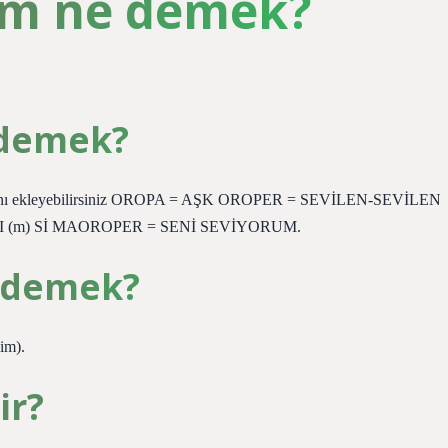
ğim ne demek?
 demek?
zlasını ekleyebilirsiniz OROPA = AŞK OROPER = SEVİLEN-SEVİLEN
 (m) Sİ MAOROPER = SENİ SEVİYORUM.
e demek?
im).
ir?