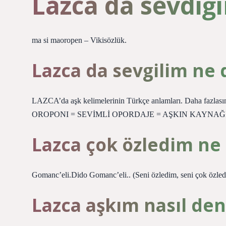
Lazca da sevdi
ma si maoropen – Vikisözlük.
Lazca da sevgilim ne
LAZCA’da aşk kelimelerinin Türkçe anlamları. Daha fa
OROPONI = SEVİMLİ OPORDAJE = AŞKIN KAYNAĞI
Lazca çok özledim n
Gomanc’eli.Dido Gomanc’eli.. (Seni özledim, seni çok özled
Lazca aşkım nasıl den