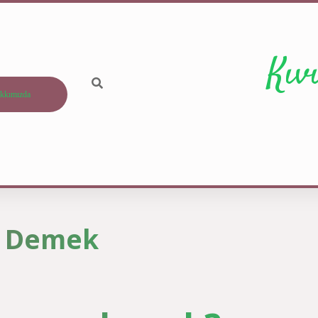
Kıv
kkımızda
e Demek