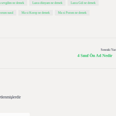
a sevgilim ne demek
Lazca dünyam ne demek
Lazca Gül ne demek
yorum nasıl
Ma si Korop ne demek
Ma si Porom ne demek
Sonraki Yaz
4 Sınıf Ön Ad Nedir
etlenmişlerdir