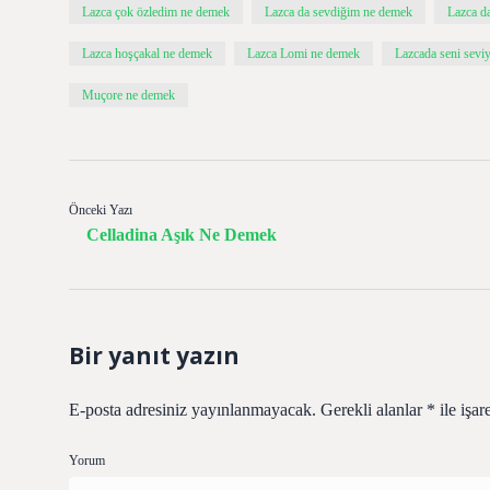
Lazca çok özledim ne demek
Lazca da sevdiğim ne demek
Lazca d
Lazca hoşçakal ne demek
Lazca Lomi ne demek
Lazcada seni sevi
Muçore ne demek
Önceki Yazı
Celladina Aşık Ne Demek
Bir yanıt yazın
E-posta adresiniz yayınlanmayacak.
Gerekli alanlar
*
ile işar
Yorum