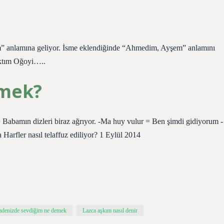
” anlamına geliyor. İsme eklendiğinde “Ahmedim, Ayşem” anlamını
çıktım Oğoyi…..
emek?
Babamın dizleri biraz ağrıyor. -Ma huy vulur = Ben şimdi gidiyorum -
Harfler nasıl telaffuz ediliyor? 1 Eylül 2014
adenizde sevdiğim ne demek
Lazca aşkım nasıl denir