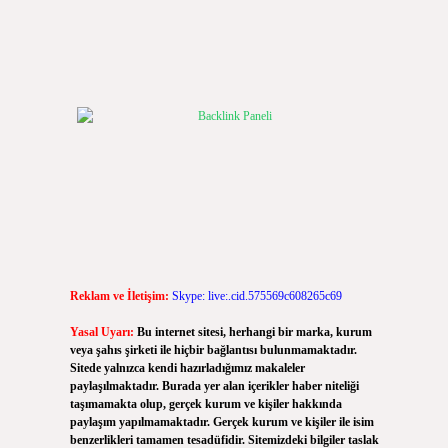
Reklam ve İletişim:
Skype: live:.cid.575569c608265c69
Yasal Uyarı:
Bu internet sitesi, herhangi bir marka, kurum
veya şahıs şirketi ile hiçbir bağlantısı bulunmamaktadır.
Sitede yalnızca kendi hazırladığımız makaleler
paylaşılmaktadır. Burada yer alan içerikler haber niteliği
taşımamakta olup, gerçek kurum ve kişiler hakkında
paylaşım yapılmamaktadır. Gerçek kurum ve kişiler ile isim
benzerlikleri tamamen tesadüfidir. Sitemizdeki bilgiler taslak