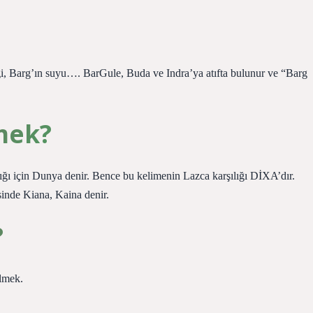
gi, Barg’ın suyu…. BarGule, Buda ve Indra’ya atıfta bulunur ve “Barg
mek?
ğı için Dunya denir. Bence bu kelimenin Lazca karşılığı DİXA’dır.
sinde Kiana, Kaina denir.
?
lmek.