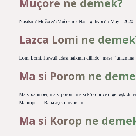
Muçore ne demek?
Nasılsın? Mučore? /Mučoşire? Nasıl gidiyor? 5 Mayıs 2020
Lazca Lomi ne demek
Lomi Lomi, Hawaii adası halkının dilinde “masaj” anlamına g
Ma si Porom ne deme
Ma si öalimber, ma si porom. ma si k’orom ve diğer aşk dill
Maoroper… Bana aşık oluyorsun.
Ma si Korop ne deme