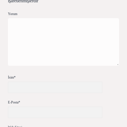
işaretlenmişlerdir
Yorum
İsim*
E-Posta*