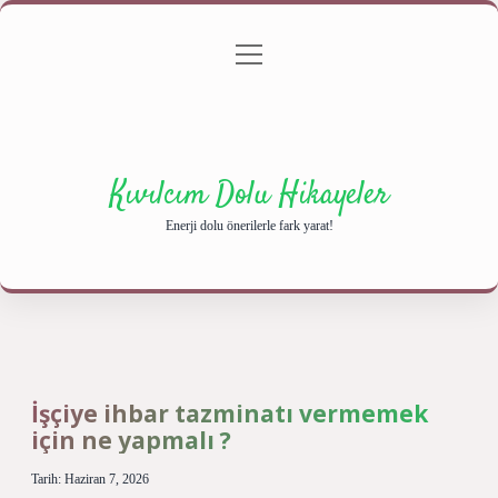
menüyü
Anasayfa
Gizlilik Politikası
Yasal Uyarı
aç
Hakkımızda
Kıvılcım Dolu Hikayeler
Enerji dolu önerilerle fark yarat!
İşçiye ihbar tazminatı vermemek
için ne yapmalı ?
Tarih: Haziran 7, 2026