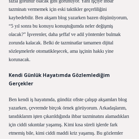
fazla görünür olacak gibi görünüyor. Yani işçiye ihbar
tazminatı vermemek için eski taktikler geçerliliğini
kaybedebilir. Ben akşam blog yazarken bazen düşünüyorum,
“5 yıl sonra bu konuyu konuştuğumda neler değişmiş
olacak?” İşverenler, daha şeffaf ve adil yöntemler bulmak
zorunda kalacak. Belki de tazminatlar tamamen dijital
sözleşmelerle otomatikleşecek, ama işçinin hakkı yine
korunacak.
Kendi Günlük Hayatımda Gözlemlediğim
Gerçekler
Ben kendi iş hayatımda, gündüz ofiste çalışıp akşamları blog
yazarken, çevremde birçok örnek görüyorum. Arkadaşlarım,
tanıdıklarım işten çıkarıldığında ihbar tazminatını alamadıkları
için ciddi sıkıntılar yaşamış. Kimi kısa süreli işlerde fark
etmemiş bile, kimi ciddi maddi kriz yaşamış. Bu gözlemler