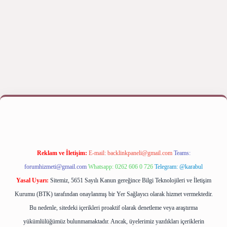
iriş yap
betexper bahis
Reklam ve İletişim:
E-mail:
backlinkpaneli@gmail.com
Teams:
forumhizmeti@gmail.com
Whatsapp: 0262 606 0 726
Telegram: @karabul
Yasal Uyarı:
Sitemiz, 5651 Sayılı Kanun gereğince Bilgi Teknolojileri ve İletişim
Kurumu (BTK) tarafından onaylanmış bir Yer Sağlayıcı olarak hizmet vermektedir.
Bu nedenle, sitedeki içerikleri proaktif olarak denetleme veya araştırma
yükümlülüğümüz bulunmamaktadır. Ancak, üyelerimiz yazdıkları içeriklerin