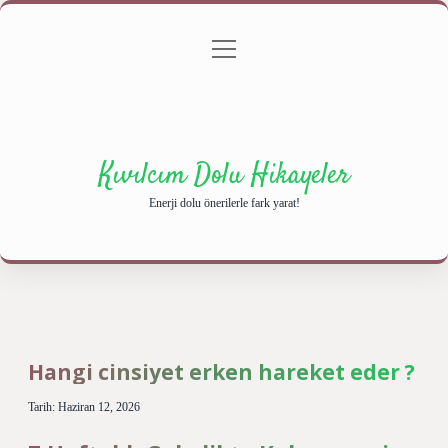
menüyü
Anasayfa
Gizlilik Politikası
Yasal Uyarı
aç
Hakkımızda
Kıvılcım Dolu Hikayeler
Enerji dolu önerilerle fark yarat!
Hangi cinsiyet erken hareket eder ?
Tarih: Haziran 12, 2026