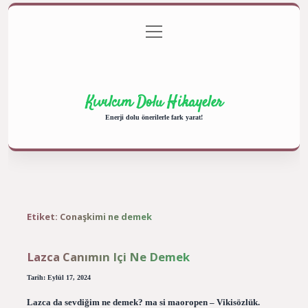
menüyü
Anasayfa
Gizlilik Politikası
Yasal Uyarı
aç
Hakkımızda
Kıvılcım Dolu Hikayeler
Enerji dolu önerilerle fark yarat!
Etiket:
Conaşkimi ne demek
Lazca Canımın Içi Ne Demek
Tarih: Eylül 17, 2024
Lazca da sevdiğim ne demek? ma si maoropen – Vikisözlük.