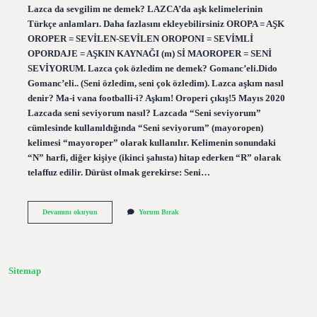
Lazca da sevgilim ne demek? LAZCA’da aşk kelimelerinin
Türkçe anlamları. Daha fazlasını ekleyebilirsiniz OROPA = AŞK
OROPER = SEVİLEN-SEVİLEN OROPONI = SEVİMLİ
OPORDAJE = AŞKIN KAYNAĞI (m) Sİ MAOROPER = SENİ
SEVİYORUM. Lazca çok özledim ne demek? Gomanc’eli.Dido
Gomanc’eli.. (Seni özledim, seni çok özledim). Lazca aşkım nasıl
denir? Ma-i vana footballi-i? Aşkım! Oroperi çıkış!5 Mayıs 2020
Lazcada seni seviyorum nasıl? Lazcada “Seni seviyorum”
cümlesinde kullanıldığında “Seni seviyorum” (mayoropen)
kelimesi “mayoroper” olarak kullanılır. Kelimenin sonundaki
“N” harfi, diğer kişiye (ikinci şahısta) hitap ederken “R” olarak
telaffuz edilir. Dürüst olmak gerekirse: Seni…
Lazca
Devamını okuyun
Yorum Bırak
Canımın
Içi
Ne
Demek
Sitemap