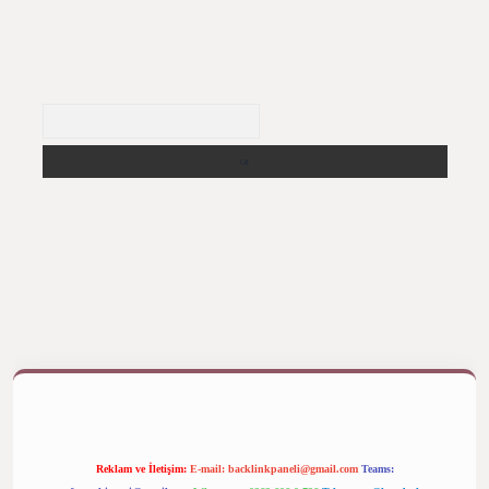
Arama
betexper bahis
Reklam ve İletişim:
E-mail:
backlinkpaneli@gmail.com
Teams: