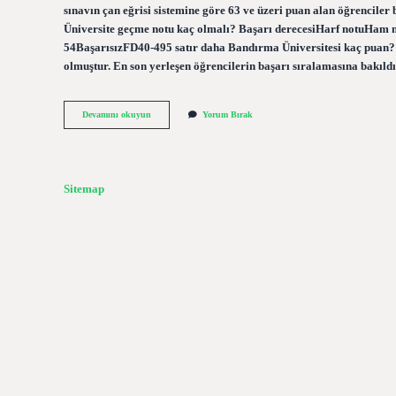
sınavın çan eğrisi sistemine göre 63 ve üzeri puan alan öğrenciler b
Üniversite geçme notu kaç olmalı? Başarı derecesiHarf notuHam 
54BaşarısızFD40-495 satır daha Bandırma Üniversitesi kaç puan?
olmuştur. En son yerleşen öğrencilerin başarı sıralamasına bakıl
Banü
Devamını okuyun
Yorum Bırak
Geçme
Notu
Kaç
Sitemap