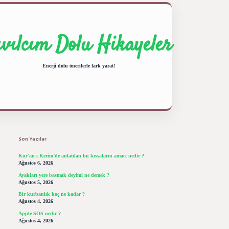
ıvılcım Dolu Hikayeler
Enerji dolu önerilerle fark yarat!
Sidebar
ilbet giriş yap
betexper bahis
Son Yazılar
Kur’an-ı Kerim’de anlatılan bu kıssaların amacı nedir ?
Ağustos 6, 2026
Ayakları yere basmak deyimi ne demek ?
Ağustos 5, 2026
Bir kurbanlık koç ne kadar ?
Ağustos 4, 2026
Apple SOS nedir ?
Ağustos 4, 2026