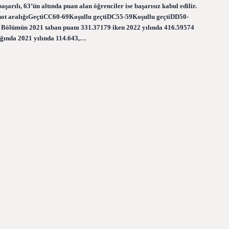
aşarılı, 63’ün altında puan alan öğrenciler ise başarısız kabul edilir.
not aralığıGeçtiCC60-69Koşullu geçtiDC55-59Koşullu geçtiDD50-
 Bölümün 2021 taban puanı 331.37179 iken 2022 yılında 416.59574
dığında 2021 yılında 114.643,…