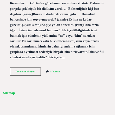
lityumdur. … Görünüşe göre bunun sorumlusu sizsiniz. Babamın
çarşıda çok küçük bir dükkânı vardı. … Bahsettiğiniz kişi ben
değilim. (koşaç)Burası ilkbaharda cennet gibi. … Dün okul
bahçesinde kim top oynuyordu? (zamir) Eviniz ne kadar
güzelmiş. (isim sıfatı) Kapıyı çalan annemdi. (isim)Daha fazla
öğe… İsim cümlede nasıl bulunur? Türkçe dilbilgisinde ismi
bulmak için cümlenin yüklemine “ne” veya “kim” soruları
sorulur. Bu sorunun cevabı bu cümlenin ismi, ismi veya öznesi
olarak tanımlanır. İsimlerin daha iyi anlam sağlamak için
gruplara ayrılması nedeniyle birçok isim türü vardır. İsim ve fiil
cümlesi nasıl ayırt edilir? Türkçede…
Isim
Devamını okuyun
8 Yorum
Cümlesi
Nasıl
Bulunur
Sitemap