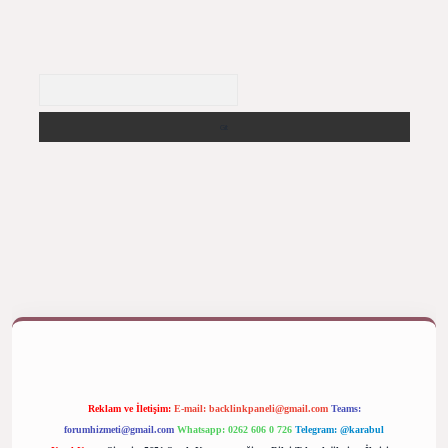
Arama
 yap
betexper bahis
Reklam ve İletişim:
E-mail:
backlinkpaneli@gmail.com
Teams:
forumhizmeti@gmail.com
Whatsapp: 0262 606 0 726
Telegram: @karabul