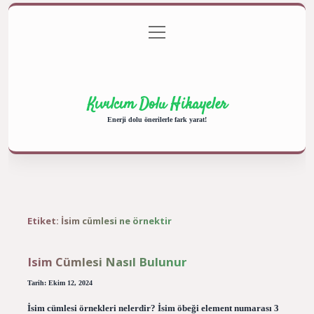
menüyü
Anasayfa
Gizlilik Politikası
Yasal Uyarı
aç
Hakkımızda
Kıvılcım Dolu Hikayeler
Enerji dolu önerilerle fark yarat!
Etiket:
İsim cümlesi ne örnektir
Isim Cümlesi Nasıl Bulunur
Tarih: Ekim 12, 2024
İsim cümlesi örnekleri nelerdir? İsim öbeği element numarası 3