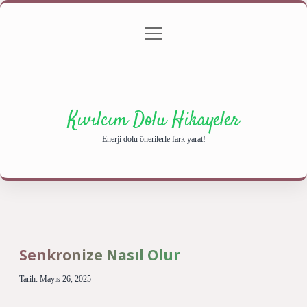
menüyü
Anasayfa
Gizlilik Politikası
Yasal Uyarı
aç
Hakkımızda
Kıvılcım Dolu Hikayeler
Enerji dolu önerilerle fark yarat!
Senkronize Nasıl Olur
Tarih: Mayıs 26, 2025