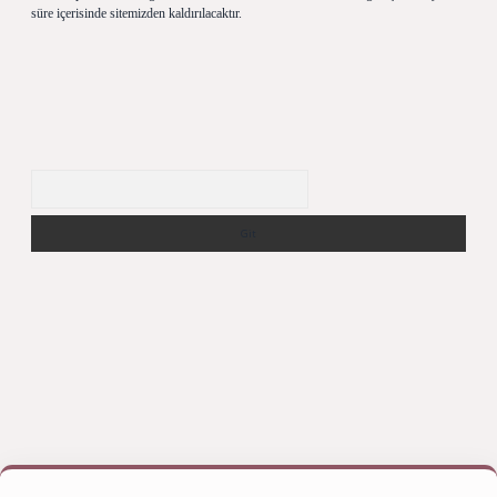
süre içerisinde sitemizden kaldırılacaktır.
Arama
giriş yap
betexper bahis