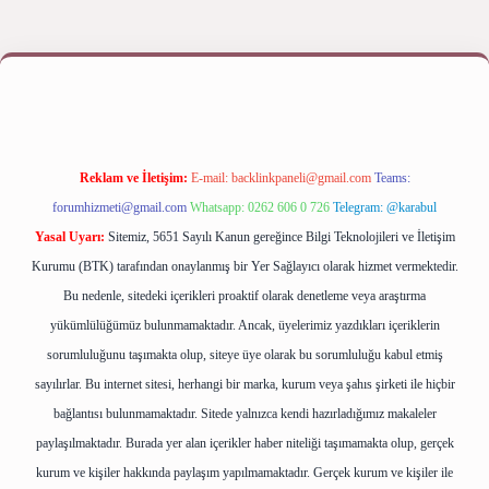
 yap
betexper bahis
Reklam ve İletişim:
E-mail:
backlinkpaneli@gmail.com
Teams:
forumhizmeti@gmail.com
Whatsapp: 0262 606 0 726
Telegram: @karabul
Yasal Uyarı:
Sitemiz, 5651 Sayılı Kanun gereğince Bilgi Teknolojileri ve İletişim
Kurumu (BTK) tarafından onaylanmış bir Yer Sağlayıcı olarak hizmet vermektedir.
Bu nedenle, sitedeki içerikleri proaktif olarak denetleme veya araştırma
yükümlülüğümüz bulunmamaktadır. Ancak, üyelerimiz yazdıkları içeriklerin
sorumluluğunu taşımakta olup, siteye üye olarak bu sorumluluğu kabul etmiş
sayılırlar. Bu internet sitesi, herhangi bir marka, kurum veya şahıs şirketi ile hiçbir
bağlantısı bulunmamaktadır. Sitede yalnızca kendi hazırladığımız makaleler
paylaşılmaktadır. Burada yer alan içerikler haber niteliği taşımamakta olup, gerçek
kurum ve kişiler hakkında paylaşım yapılmamaktadır. Gerçek kurum ve kişiler ile