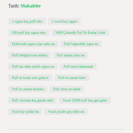
Tarih:
Makaleler
1 sigara kaç puff eder
1 vozol kaç sigara
300 puff kaç sigara eder
5000 Çekimlik Puf Ne Kadar Gider
Elektronik sigara çöpe atılır mı
Puff bağımlılık yapar mı
Puff bittiğini nasıl anlarız
Puff kanda çıkar mı
Puff mu daha zararlı sigara mı
Puff nasıl saklanmalı
Puff ne kadar süre gidiyor
Puff ne zaman biter
Puff ne zaman bozulur
Puff omru ne kadar
Puff vücuttan kaç günde atılır
Vozol 12000 puff kaç gün gider
Vozol içe çekilir mi
Vozol prizde şarj edilir mi