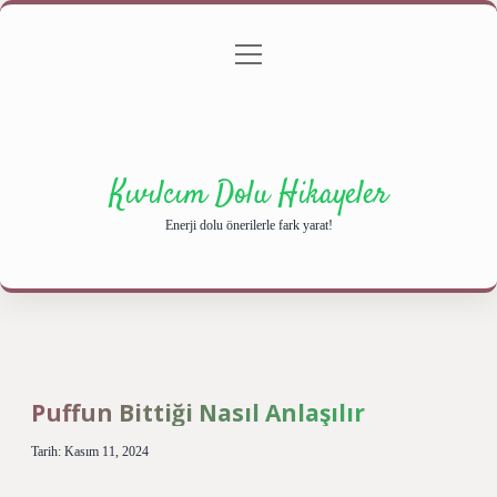
menüyü
Anasayfa
Gizlilik Politikası
Yasal Uyarı
aç
Hakkımızda
Kıvılcım Dolu Hikayeler
Enerji dolu önerilerle fark yarat!
Puffun Bittiği Nasıl Anlaşılır
Tarih: Kasım 11, 2024