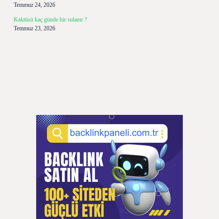
Temmuz 24, 2026
Kaktüsü kaç günde bir sulanır ?
Temmuz 23, 2026