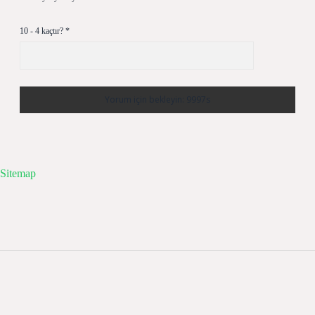
10 - 4 kaçtır?
*
Sitemap
Sidebar