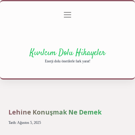
menüyü
Anasayfa
Gizlilik Politikası
Yasal Uyarı
aç
Hakkımızda
Kıvılcım Dolu Hikayeler
Enerji dolu önerilerle fark yarat!
Lehine Konuşmak Ne Demek
Tarih: Ağustos 5, 2025