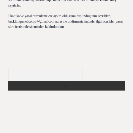
sorumluluğunu taşımakta olup, siteye üye olarak bu sorumluluğu kabul etmiş
sayılırlar.
Hukuka ve yasal düzenlemelere aykırı olduğunu düşündüğünüz içerikleri,
backlinkpanelicomtr@gmail.com
adresine bildirmeniz halinde, ilgili içerikler yasal
süre içerisinde sitemizden kaldırılacaktır.
Arama