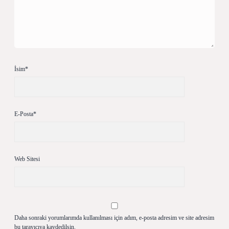
İsim*
E-Posta*
Web Sitesi
Daha sonraki yorumlarımda kullanılması için adım, e-posta adresim ve site adresim
bu tarayıcıya kaydedilsin.