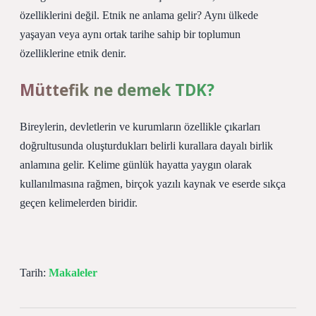
özelliklerini değil. Etnik ne anlama gelir? Aynı ülkede
yaşayan veya aynı ortak tarihe sahip bir toplumun
özelliklerine etnik denir.
Müttefik ne demek TDK?
Bireylerin, devletlerin ve kurumların özellikle çıkarları
doğrultusunda oluşturdukları belirli kurallara dayalı birlik
anlamına gelir. Kelime günlük hayatta yaygın olarak
kullanılmasına rağmen, birçok yazılı kaynak ve eserde sıkça
geçen kelimelerden biridir.
Tarih:
Makaleler