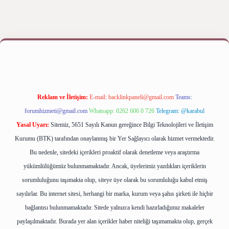
 yap
betexper bahis
Reklam ve İletişim:
E-mail:
backlinkpaneli@gmail.com
Teams:
forumhizmeti@gmail.com
Whatsapp: 0262 606 0 726
Telegram: @karabul
Yasal Uyarı:
Sitemiz, 5651 Sayılı Kanun gereğince Bilgi Teknolojileri ve İletişim
Kurumu (BTK) tarafından onaylanmış bir Yer Sağlayıcı olarak hizmet vermektedir.
Bu nedenle, sitedeki içerikleri proaktif olarak denetleme veya araştırma
yükümlülüğümüz bulunmamaktadır. Ancak, üyelerimiz yazdıkları içeriklerin
sorumluluğunu taşımakta olup, siteye üye olarak bu sorumluluğu kabul etmiş
sayılırlar. Bu internet sitesi, herhangi bir marka, kurum veya şahıs şirketi ile hiçbir
bağlantısı bulunmamaktadır. Sitede yalnızca kendi hazırladığımız makaleler
paylaşılmaktadır. Burada yer alan içerikler haber niteliği taşımamakta olup, gerçek