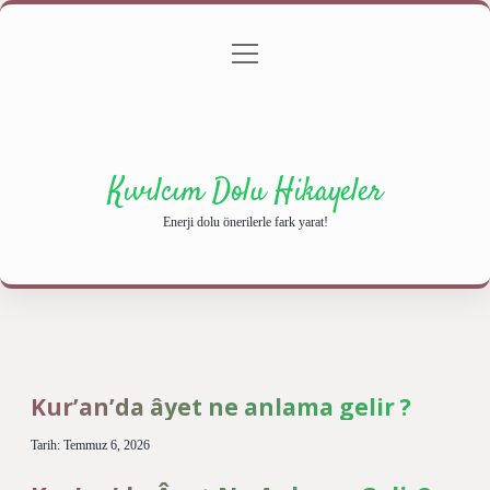
menüyü
Anasayfa
Gizlilik Politikası
Yasal Uyarı
aç
Hakkımızda
Kıvılcım Dolu Hikayeler
Enerji dolu önerilerle fark yarat!
Kur’an’da âyet ne anlama gelir ?
Tarih: Temmuz 6, 2026