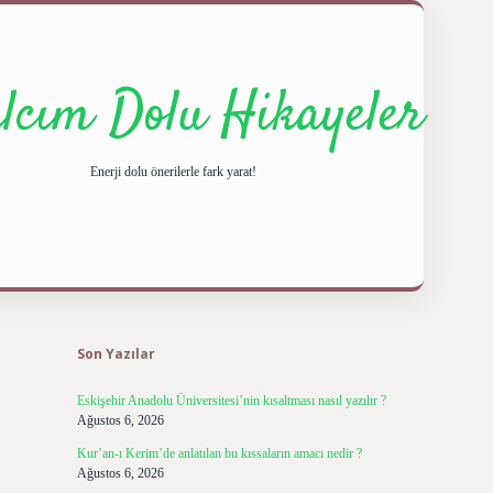
ılcım Dolu Hikayeler
Enerji dolu önerilerle fark yarat!
Sidebar
ilbet giriş yap
be
Son Yazılar
Eskişehir Anadolu Üniversitesi’nin kısaltması nasıl yazılır ?
Ağustos 6, 2026
Kur’an-ı Kerim’de anlatılan bu kıssaların amacı nedir ?
Ağustos 6, 2026