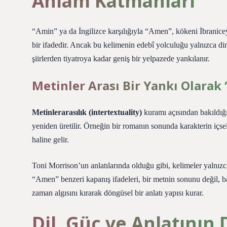
Anlam Katmanları
“Amin” ya da İngilizce karşılığıyla “Amen”, kökeni İbranicey
bir ifadedir. Ancak bu kelimenin edebî yolculuğu yalnızca dini
şiirlerden tiyatroya kadar geniş bir yelpazede yankılanır.
Metinler Arası Bir Yankı Olara
Metinlerarasılık (intertextuality)
kuramı açısından bakıldığ
yeniden üretilir. Örneğin bir romanın sonunda karakterin içsel 
haline gelir.
Toni Morrison’un anlatılarında olduğu gibi, kelimeler yalnızca
“Amen” benzeri kapanış ifadeleri, bir metnin sonunu değil, baş
zaman algısını kırarak döngüsel bir anlatı yapısı kurar.
Dil, Güç ve Anlatının