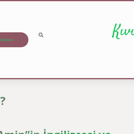
Kıv
kkımızda
?