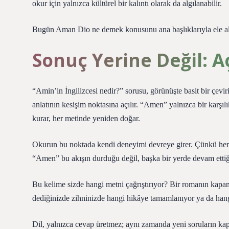
okur için yalnızca kültürel bir kalıntı olarak da algılanabilir.
Bugün Aman Dio ne demek konusunu ana başlıklarıyla ele ald
Sonuç Yerine Değil: A
“Amin’in İngilizcesi nedir?” sorusu, görünüşte basit bir çevir
anlatının kesişim noktasına açılır. “Amen” yalnızca bir karşıl
kurar, her metinde yeniden doğar.
Okurun bu noktada kendi deneyimi devreye girer. Çünkü her 
“Amen” bu akışın durduğu değil, başka bir yerde devam ettiğ
Bu kelime sizde hangi metni çağrıştırıyor? Bir romanın kapanı
dediğinizde zihninizde hangi hikâye tamamlanıyor ya da hang
Dil, yalnızca cevap üretmez; aynı zamanda yeni soruların kapı