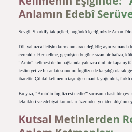
Kelimenin Eşiğinde: “
Anlamın Edebî Serüv
Sevgili Sparkify takipçileri, bugünkü içeriğimizde Aman Di
Dil, yalnızca iletişim kurmanın aracı değildir; aynı zamanda in
evrenidir. Her kelime, geçmişten bugüne sızan bir hafıza, kült
“Amin” kelimesi de bu bağlamda yalnızca dini bir kapanış ifad
teslimiyet ve bir anlatı sonudur. İngilizcede karşılığı olarak ge
ibarettir. Çünkü kelimenin taşıdığı semantik yoğunluk, farklı
Bu yazı, “Amin’in İngilizcesi nedir?” sorusunu basit bir çeviri
teknikleri ve edebiyat kuramları üzerinden yeniden düşünmey
Kutsal Metinlerden 