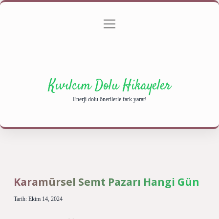
menüyü
Anasayfa
Gizlilik Politikası
Yasal Uyarı
aç
Hakkımızda
Kıvılcım Dolu Hikayeler
Enerji dolu önerilerle fark yarat!
Karamürsel Semt Pazarı Hangi Gün
Tarih: Ekim 14, 2024