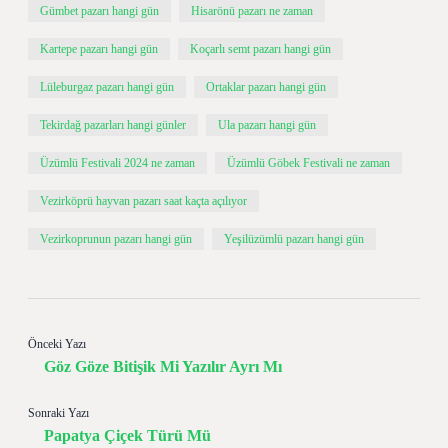
Gümbet pazarı hangi gün
Hisarönü pazarı ne zaman
Kartepe pazarı hangi gün
Koçarlı semt pazarı hangi gün
Lüleburgaz pazarı hangi gün
Ortaklar pazarı hangi gün
Tekirdağ pazarları hangi günler
Ula pazarı hangi gün
Üzümlü Festivali 2024 ne zaman
Üzümlü Göbek Festivali ne zaman
Vezirköprü hayvan pazarı saat kaçta açılıyor
Vezirkoprunun pazarı hangi gün
Yeşilüzümlü pazarı hangi gün
Önceki Yazı
Göz Göze Bitişik Mi Yazılır Ayrı Mı
Sonraki Yazı
Papatya Çiçek Türü Mü