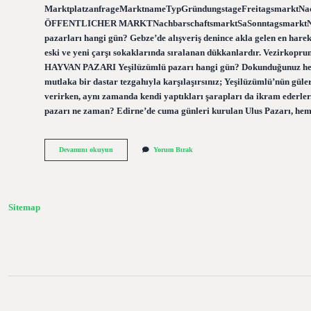
MarktplatzanfrageMarktnameTypGründungstageFreitagsmarktNa
ÖFFENTLICHER MARKTNachbarschaftsmarktSaSonntagsmarktNachb
pazarları hangi gün? Gebze’de alışveriş denince akla gelen en harek
eski ve yeni çarşı sokaklarında sıralanan dükkanlardır. Vezir
HAYVAN PAZARI Yeşilüzümlü pazarı hangi gün? Dokunduğunuz her pa
mutlaka bir dastar tezgahıyla karşılaşırsınız; Yeşilüzümlü’nün güler
verirken, aynı zamanda kendi yaptıkları şarapları da ikram ederle
pazarı ne zaman? Edirne’de cuma günleri kurulan Ulus Pazarı, h
Karamürsel
Devamını okuyun
Yorum Bırak
Semt
Pazarı
Hangi
Gün
Sitemap