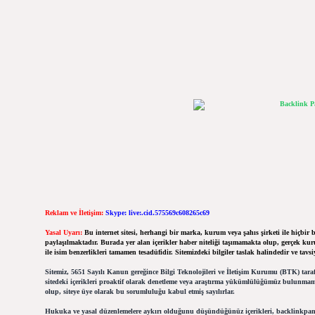
Reklam ve İletişim:
Skype: live:.cid.575569c608265c69
Yasal Uyarı:
Bu internet sitesi, herhangi bir marka, kurum veya şahıs şirketi ile hiçbir
paylaşılmaktadır. Burada yer alan içerikler haber niteliği taşımamakta olup, gerçek k
ile isim benzerlikleri tamamen tesadüfidir. Sitemizdeki bilgiler taslak halindedir ve tavsiy
Sitemiz, 5651 Sayılı Kanun gereğince Bilgi Teknolojileri ve İletişim Kurumu (BTK) tara
sitedeki içerikleri proaktif olarak denetleme veya araştırma yükümlülüğümüz bulunmama
olup, siteye üye olarak bu sorumluluğu kabul etmiş sayılırlar.
Hukuka ve yasal düzenlemelere aykırı olduğunu düşündüğünüz içerikleri,
backlinkpan