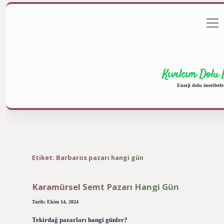
menü
Anasayfa
Gizlilik Politikası
aç
Kıvılcım Dolu 
Enerji dolu önerilerle
Etiket:
Barbaros pazarı hangi gün
Karamürsel Semt Pazarı Hangi Gün
Tarih: Ekim 14, 2024
Tekirdağ pazarları hangi günler?