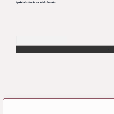
içerisinde sitemizden kaldırılacaktır.
Arama
iş yap
betexper bahis