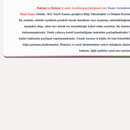
Reklam ve İletişim:
E-mail:
backlinkpaneli@gmail.com
Teams:
forumhizm
Yasal Uyarı:
Sitemiz, 5651 Sayılı Kanun gereğince Bilgi Teknolojileri ve İletişim Kuru
Bu nedenle, sitedeki içerikleri proaktif olarak denetleme veya araştırma yükümlülüğü
taşımakta olup, siteye üye olarak bu sorumluluğu kabul etmiş sayılırlar. Bu internet
bulunmamaktadır. Sitede yalnızca kendi hazırladığımız makaleler paylaşılmaktadır. B
kişiler hakkında paylaşım yapılmamaktadır. Gerçek kurum ve kişiler ile isim benzerlikl
bilgi paylaşım platformudur. Hukuka ve yasal düzenlemelere aykırı olduğunu düşü
halinde, ilgili içerikler yasal süre içeris