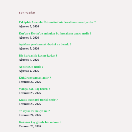
Sidebar
Son Yazılar
Eskişehir Anadolu Üniversitesi’nin kısaltması nasıl yazılır ?
Ağustos 6, 2026
Kur’an-ı Kerim’de anlatılan bu kıssaların amacı nedir ?
Ağustos 6, 2026
Ayakları yere basmak deyimi ne demek ?
Ağustos 5, 2026
Bir kurbanlık koç ne kadar ?
Ağustos 4, 2026
Apple SOS nedir ?
Ağustos 4, 2026
Kükürt ne zaman atılır ?
Temmuz 27, 2026
Mango 2XL kaç beden ?
Temmuz 25, 2026
Klasik ekonomi teorisi nedir ?
Temmuz 25, 2026
97 sayısı tek mi çift mi ?
Temmuz 24, 2026
Kaktüsü kaç günde bir sulanır ?
Temmuz 23, 2026