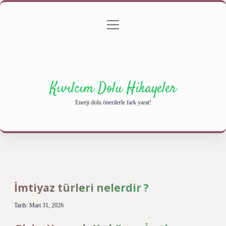
menüyü
Anasayfa
Gizlilik Politikası
Yasal Uyarı
aç
Hakkımızda
Kıvılcım Dolu Hikayeler
Enerji dolu önerilerle fark yarat!
İmtiyaz türleri nelerdir ?
Tarih: Mart 31, 2026