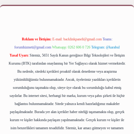
iş yap
betexper bahis
Reklam ve İletişim:
E-mail:
backlinkpaneli@gmail.com
Teams:
forumhizmeti@gmail.com
Whatsapp: 0262 606 0 726
Telegram: @karabul
Yasal Uyarı:
Sitemiz, 5651 Sayılı Kanun gereğince Bilgi Teknolojileri ve İletişim
Kurumu (BTK) tarafından onaylanmış bir Yer Sağlayıcı olarak hizmet vermektedir.
Bu nedenle, sitedeki içerikleri proaktif olarak denetleme veya araştırma
yükümlülüğümüz bulunmamaktadır. Ancak, üyelerimiz yazdıkları içeriklerin
sorumluluğunu taşımakta olup, siteye üye olarak bu sorumluluğu kabul etmiş
sayılırlar. Bu internet sitesi, herhangi bir marka, kurum veya şahıs şirketi ile hiçbir
bağlantısı bulunmamaktadır. Sitede yalnızca kendi hazırladığımız makaleler
paylaşılmaktadır. Burada yer alan içerikler haber niteliği taşımamakta olup, gerçek
kurum ve kişiler hakkında paylaşım yapılmamaktadır. Gerçek kurum ve kişiler ile
isim benzerlikleri tamamen tesadüfidir. Sitemiz, kar amacı gütmeyen ve tamamen