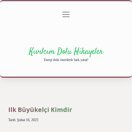
menüyü
Anasayfa
Gizlilik Politikası
Yasal Uyarı
aç
Hakkımızda
Kıvılcım Dolu Hikayeler
Enerji dolu önerilerle fark yarat!
Ilk Büyükelçi Kimdir
Tarih: Şubat 16, 2025