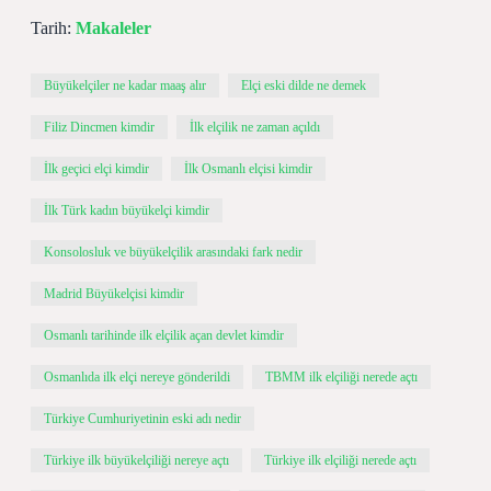
Tarih:
Makaleler
Büyükelçiler ne kadar maaş alır
Elçi eski dilde ne demek
Filiz Dincmen kimdir
İlk elçilik ne zaman açıldı
İlk geçici elçi kimdir
İlk Osmanlı elçisi kimdir
İlk Türk kadın büyükelçi kimdir
Konsolosluk ve büyükelçilik arasındaki fark nedir
Madrid Büyükelçisi kimdir
Osmanlı tarihinde ilk elçilik açan devlet kimdir
Osmanlıda ilk elçi nereye gönderildi
TBMM ilk elçiliği nerede açtı
Türkiye Cumhuriyetinin eski adı nedir
Türkiye ilk büyükelçiliği nereye açtı
Türkiye ilk elçiliği nerede açtı