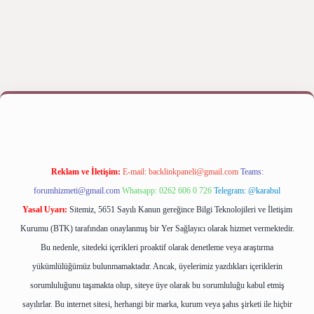
riş yap
betexper bahis
Reklam ve İletişim:
E-mail:
backlinkpaneli@gmail.com
Teams:
forumhizmeti@gmail.com
Whatsapp: 0262 606 0 726
Telegram: @karabul
Yasal Uyarı:
Sitemiz, 5651 Sayılı Kanun gereğince Bilgi Teknolojileri ve İletişim
Kurumu (BTK) tarafından onaylanmış bir Yer Sağlayıcı olarak hizmet vermektedir.
Bu nedenle, sitedeki içerikleri proaktif olarak denetleme veya araştırma
yükümlülüğümüz bulunmamaktadır. Ancak, üyelerimiz yazdıkları içeriklerin
sorumluluğunu taşımakta olup, siteye üye olarak bu sorumluluğu kabul etmiş
sayılırlar. Bu internet sitesi, herhangi bir marka, kurum veya şahıs şirketi ile hiçbir