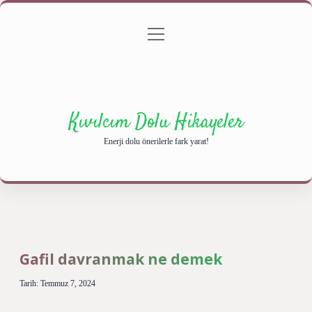
menüyü
Anasayfa
Gizlilik Politikası
Yasal Uyarı
aç
Hakkımızda
Kıvılcım Dolu Hikayeler
Enerji dolu önerilerle fark yarat!
Gafil davranmak ne demek
Tarih: Temmuz 7, 2024