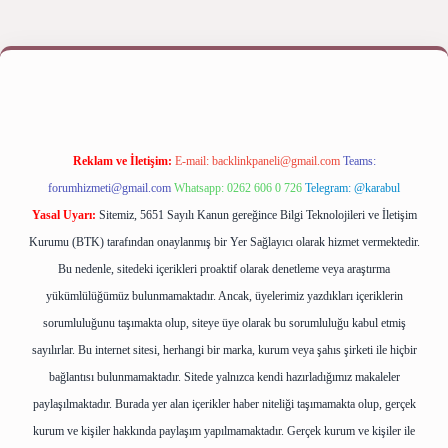
et giriş yap
betexper bahis
Reklam ve İletişim:
E-mail:
backlinkpaneli@gmail.com
Teams:
forumhizmeti@gmail.com
Whatsapp: 0262 606 0 726
Telegram: @karabul
Yasal Uyarı:
Sitemiz, 5651 Sayılı Kanun gereğince Bilgi Teknolojileri ve İletişim
Kurumu (BTK) tarafından onaylanmış bir Yer Sağlayıcı olarak hizmet vermektedir.
Bu nedenle, sitedeki içerikleri proaktif olarak denetleme veya araştırma
yükümlülüğümüz bulunmamaktadır. Ancak, üyelerimiz yazdıkları içeriklerin
sorumluluğunu taşımakta olup, siteye üye olarak bu sorumluluğu kabul etmiş
sayılırlar. Bu internet sitesi, herhangi bir marka, kurum veya şahıs şirketi ile hiçbir
bağlantısı bulunmamaktadır. Sitede yalnızca kendi hazırladığımız makaleler
paylaşılmaktadır. Burada yer alan içerikler haber niteliği taşımamakta olup, gerçek
kurum ve kişiler hakkında paylaşım yapılmamaktadır. Gerçek kurum ve kişiler ile