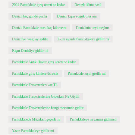
2024 Pamukkale giriş ücreti ne kadar
Denizli iklimi nasıl
Denizli kaç günde gezilir
Denizli kışın soğuk olur mu
Denizli Pamukkale arası kaç kilometre
Denizlinin neyi meşhur
Denizliye hangi ay gidilir
Ekim ayında Pamukkaleye gidilir mi
Kışın Denizliye gidilir mi
Pamukkale Antik Havuz giriş ücreti ne kadar
Pamukkale giriş kimlere ücretsiz
Pamukkale kışın gezilir mi
Pamukkale Travertenleri kaç TL
Pamukkale Travertenlerine Giderken Ne Giyilir
Pamukkale Travertenlerine hangi mevsimde gidilir
Pamukkalede Müzekart geçerli mi
Pamukkaleye ne zaman gidilmeli
Yazın Pamukkaleye gidilir mi