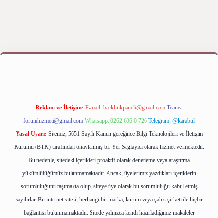
iriş yap
betexper bahis
Reklam ve İletişim:
E-mail:
backlinkpaneli@gmail.com
Teams:
forumhizmeti@gmail.com
Whatsapp: 0262 606 0 726
Telegram: @karabul
Yasal Uyarı:
Sitemiz, 5651 Sayılı Kanun gereğince Bilgi Teknolojileri ve İletişim
Kurumu (BTK) tarafından onaylanmış bir Yer Sağlayıcı olarak hizmet vermektedir.
Bu nedenle, sitedeki içerikleri proaktif olarak denetleme veya araştırma
yükümlülüğümüz bulunmamaktadır. Ancak, üyelerimiz yazdıkları içeriklerin
sorumluluğunu taşımakta olup, siteye üye olarak bu sorumluluğu kabul etmiş
sayılırlar. Bu internet sitesi, herhangi bir marka, kurum veya şahıs şirketi ile hiçbir
bağlantısı bulunmamaktadır. Sitede yalnızca kendi hazırladığımız makaleler