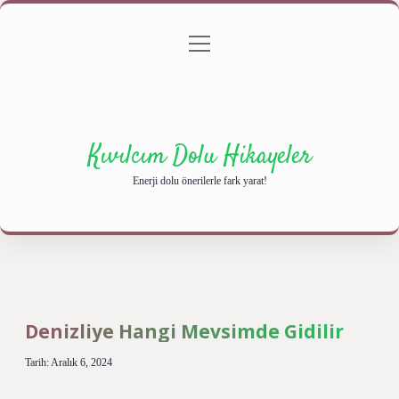
menüyü
Anasayfa
Gizlilik Politikası
Yasal Uyarı
aç
Hakkımızda
Kıvılcım Dolu Hikayeler
Enerji dolu önerilerle fark yarat!
Denizliye Hangi Mevsimde Gidilir
Tarih: Aralık 6, 2024