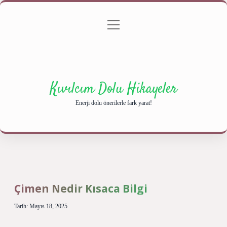
menüyü
Anasayfa
Gizlilik Politikası
Yasal Uyarı
aç
Hakkımızda
Kıvılcım Dolu Hikayeler
Enerji dolu önerilerle fark yarat!
Çimen Nedir Kısaca Bilgi
Tarih: Mayıs 18, 2025