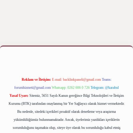
riş yap
betexper bahis
Reklam ve İletişim:
E-mail:
backlinkpaneli@gmail.com
Teams:
forumhizmeti@gmail.com
Whatsapp: 0262 606 0 726
Telegram: @karabul
Yasal Uyarı:
Sitemiz, 5651 Sayılı Kanun gereğince Bilgi Teknolojileri ve İletişim
Kurumu (BTK) tarafından onaylanmış bir Yer Sağlayıcı olarak hizmet vermektedir.
Bu nedenle, sitedeki içerikleri proaktif olarak denetleme veya araştırma
yükümlülüğümüz bulunmamaktadır. Ancak, üyelerimiz yazdıkları içeriklerin
sorumluluğunu taşımakta olup, siteye üye olarak bu sorumluluğu kabul etmiş