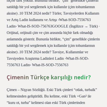
hiçbir fark yoktur. Bununla birlikte, “çim” genellikle çimlerin
satıldığı bir yol sergilemek için kullanılır (çim tohumlarının
aksine) .10 TEM 2024 nedir? Türler, Tavsiyelerden Kullanım
ve Artış Ladin kullanımı ve Artışı ›What-SOD-7556763
Ladin› What-IS-SOD-756763GOOGLE (İngilizce → Türk) ·
Orijinal, orijinali çim ve çim arasında hiçbir fark olmadığı
anlamında gösterir. Bununla birlikte, “çim” genellikle çimlerin
satıldığı bir yol sergilemek için kullanılır (çim tohumlarının
aksine) .10 TEM 2024 nedir? Tavsiye, Kullanımlar ve
Tavsiyeden Araştırma Ladinleri Ladin ›What-IS-SOD-
7556763 Ladin› What-IS-SOD-7556763
Çimenin Türkçe karşılığı nedir?
Çimen – Nişyan Sözlüğü. Eski Türk çimleri “otlak, turbalk”
kelimesinden geliştirildi. Bu kelime, eski Türk +Gan² ile
“kuru ot, turba” kelimesi olan eski Türk çimlerinden