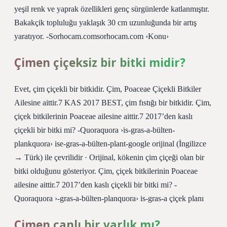
yeşil renk ve yaprak özellikleri genç sürgünlerde katlanmıştır.
Bakakçik topluluğu yaklaşık 30 cm uzunluğunda bir artış
yaratıyor. -Sorhocam.comsorhocam.com ›Konu›
Çimen çiçeksiz bir bitki midir?
Evet, çim çiçekli bir bitkidir. Çim, Poaceae Çiçekli Bitkiler
Ailesine aittir.7 KAS 2017 BEST, çim fıstığı bir bitkidir. Çim,
çiçek bitkilerinin Poaceae ailesine aittir.7 2017’den kaslı
çiçekli bir bitki mi? -Quoraquora ›is-gras-a-bülten-
plankquora› ise-gras-a-bülten-plant-google orijinal (İngilizce
→ Türk) ile çevrilidir · Orijinal, kökenin çim çiçeği olan bir
bitki olduğunu gösteriyor. Çim, çiçek bitkilerinin Poaceae
ailesine aittir.7 2017’den kaslı çiçekli bir bitki mi? -
Quoraquora ›-gras-a-bülten-planquora› is-gras-a çiçek planı
Çimen canlı bir varlık mı?