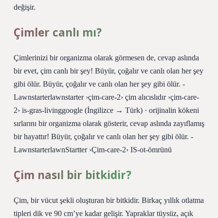
değişir.
Çimler canlı mı?
Çimlerinizi bir organizma olarak görmesen de, cevap aslında
bir evet, çim canlı bir şey! Büyür, çoğalır ve canlı olan her şey
gibi ölür. Büyür, çoğalır ve canlı olan her şey gibi ölür. -
Lawnstarterlawnstarter ›çim-care-2› çim alıcıslıdır ›çim-care-
2› is-gras-livinggoogle (İngilizce → Türk) · orijinalin kökeni
sırlarını bir organizma olarak gösterir, cevap aslında zayıflamış
bir hayattır! Büyür, çoğalır ve canlı olan her şey gibi ölür. -
LawnstarterlawnStartter ›Çim-care-2› IS-ot-ömrünü
Çim nasıl bir bitkidir?
Çim, bir vücut şekli oluşturan bir bitkidir. Birkaç yıllık otlatma
tipleri dik ve 90 cm’ye kadar gelişir. Yapraklar tüysüz, açık