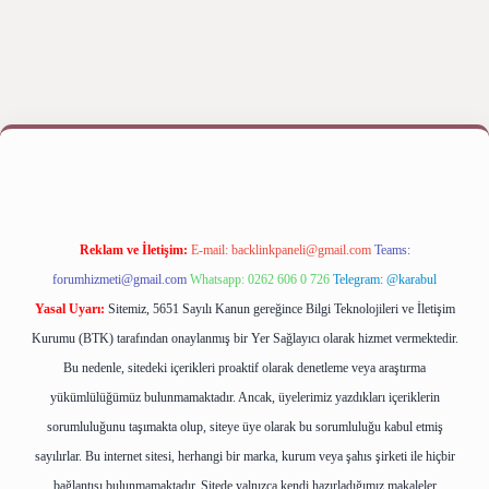
ap
betexper bahis
Reklam ve İletişim:
E-mail:
backlinkpaneli@gmail.com
Teams:
forumhizmeti@gmail.com
Whatsapp: 0262 606 0 726
Telegram: @karabul
Yasal Uyarı:
Sitemiz, 5651 Sayılı Kanun gereğince Bilgi Teknolojileri ve İletişim
Kurumu (BTK) tarafından onaylanmış bir Yer Sağlayıcı olarak hizmet vermektedir.
Bu nedenle, sitedeki içerikleri proaktif olarak denetleme veya araştırma
yükümlülüğümüz bulunmamaktadır. Ancak, üyelerimiz yazdıkları içeriklerin
sorumluluğunu taşımakta olup, siteye üye olarak bu sorumluluğu kabul etmiş
sayılırlar. Bu internet sitesi, herhangi bir marka, kurum veya şahıs şirketi ile hiçbir
bağlantısı bulunmamaktadır. Sitede yalnızca kendi hazırladığımız makaleler