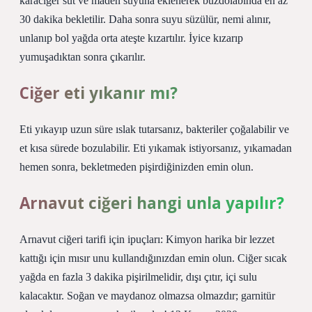
karaciğer süt ve maden suyuna eklenerek buzdolabında en az
30 dakika bekletilir. Daha sonra suyu süzülür, nemi alınır,
unlanıp bol yağda orta ateşte kızartılır. İyice kızarıp
yumuşadıktan sonra çıkarılır.
Ciğer eti yıkanır mı?
Eti yıkayıp uzun süre ıslak tutarsanız, bakteriler çoğalabilir ve
et kısa sürede bozulabilir. Eti yıkamak istiyorsanız, yıkamadan
hemen sonra, bekletmeden pişirdiğinizden emin olun.
Arnavut ciğeri hangi unla yapılır?
Arnavut ciğeri tarifi için ipuçları: Kimyon harika bir lezzet
kattığı için mısır unu kullandığınızdan emin olun. Ciğer sıcak
yağda en fazla 3 dakika pişirilmelidir, dışı çıtır, içi sulu
kalacaktır. Soğan ve maydanoz olmazsa olmazdır; garnitür