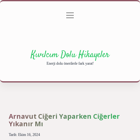
menüyü
Anasayfa
Gizlilik Politikası
Yasal Uyarı
aç
Hakkımızda
Kıvılcım Dolu Hikayeler
Enerji dolu önerilerle fark yarat!
Arnavut Ciğeri Yaparken Ciğerler
Yıkanır Mı
Tarih: Ekim 16, 2024