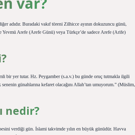
en var?
diğer adıdır. Buradaki vakıf töreni Zilhicce ayının dokuzuncu günü,
ne Yevmü Arefe (Arefe Günü) veya Türkçe’de sadece Arefe (Arife)
i?
 bir yer tutar. Hz. Peygamber (s.a.v.) bu günde oruç tutmakla ilgili
k senenin günahlarına kefaret olacağını Allah’tan umuyorum.” (Müslim,
 nedir?
ini verdiği gün. İslami takvimde yılın en büyük günüdür. Havva