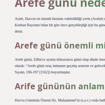
Arefe günü ned
Arafe, Haccın en önemli farzının vakfedildiği yerin (Arafat) 
Kurban Bayramı’ndan bir gün önce gerçekleştiği için bu gü
denir.
Arefe günü önemli m
Arefe günü, Zilhicce ayının dokuzuncu günü olup dinde önemli
olarak: “Arefe günü oruç tutmanın geçmiş senenin ve gelece
Sıyam, 196-197 [1162]) buyurmuştur.
Arife gününün anlamı
Havva Gününün Önemi Hz. Muhammed’in (s.a.v.) veda hutbes