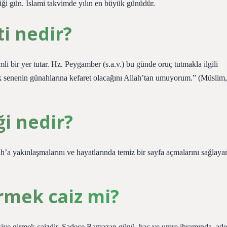
ği gün. İslami takvimde yılın en büyük günüdür.
i nedir?
 bir yer tutar. Hz. Peygamber (s.a.v.) bu günde oruç tutmakla ilgili
k senenin günahlarına kefaret olacağını Allah’tan umuyorum.” (Müslim,
i nedir?
’a yakınlaşmalarını ve hayatlarında temiz bir sayfa açmalarını sağlaya
irmek caiz mi?
kiye girmek caizdir. Sadece Ramazan günü, hac ve umre ihramında, ade