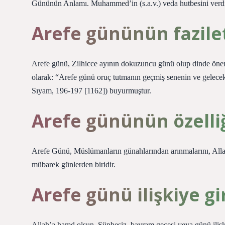
Gününün Anlamı. Muhammed’in (s.a.v.) veda hutbesini verdi
Arefe gününün fazilet
Arefe günü, Zilhicce ayının dokuzuncu günü olup dinde önemli
olarak: “Arefe günü oruç tutmanın geçmiş senenin ve gelece
Sıyam, 196-197 [1162]) buyurmuştur.
Arefe gününün özelliğ
Arefe Günü, Müslümanların günahlarından arınmalarını, Allah
mübarek günlerden biridir.
Arefe günü ilişkiye g
Allah’a hamd olsun. Şüphesiz, bayram gecesi veya günü iliş