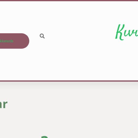
Kıv
kkımızda
ar