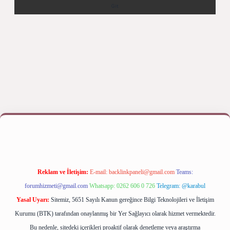
riş yap
betexper bahis
Reklam ve İletişim:
E-mail:
backlinkpaneli@gmail.com
Teams:
forumhizmeti@gmail.com
Whatsapp: 0262 606 0 726
Telegram: @karabul
Yasal Uyarı:
Sitemiz, 5651 Sayılı Kanun gereğince Bilgi Teknolojileri ve İletişim
Kurumu (BTK) tarafından onaylanmış bir Yer Sağlayıcı olarak hizmet vermektedir.
Bu nedenle, sitedeki içerikleri proaktif olarak denetleme veya araştırma