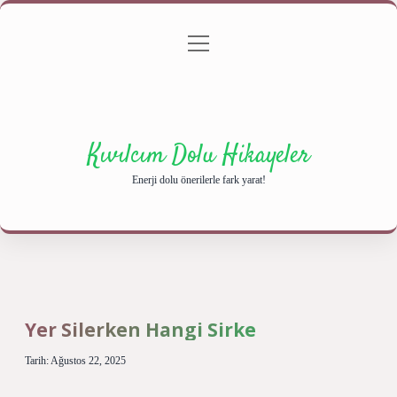
menüyü
Anasayfa
Gizlilik Politikası
Yasal Uyarı
aç
Hakkımızda
Kıvılcım Dolu Hikayeler
Enerji dolu önerilerle fark yarat!
Yer Silerken Hangi Sirke
Tarih: Ağustos 22, 2025