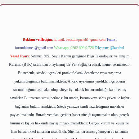
iriş yap
betexper bahis
Reklam ve İletişim:
E-mail:
backlinkpaneli@gmail.com
Teams:
forumhizmeti@gmail.com
Whatsapp: 0262 606 0 726
Telegram: @karabul
Yasal Uyarı:
Sitemiz, 5651 Sayılı Kanun gereğince Bilgi Teknolojileri ve İletişim
Kurumu (BTK) tarafından onaylanmış bir Yer Sağlayıcı olarak hizmet vermektedir.
Bu nedenle, sitedeki içerikleri proaktif olarak denetleme veya araştırma
yükümlülüğümüz bulunmamaktadır. Ancak, üyelerimiz yazdıkları içeriklerin
sorumluluğunu taşımakta olup, siteye üye olarak bu sorumluluğu kabul etmiş
sayılırlar. Bu internet sitesi, herhangi bir marka, kurum veya şahıs şirketi ile hiçbir
bağlantısı bulunmamaktadır. Sitede yalnızca kendi hazırladığımız makaleler
paylaşılmaktadır. Burada yer alan içerikler haber niteliği taşımamakta olup, gerçek
kurum ve kişiler hakkında paylaşım yapılmamaktadır. Gerçek kurum ve kişiler ile
isim benzerlikleri tamamen tesadüfidir. Sitemiz, kar amacı gütmeyen ve tamamen