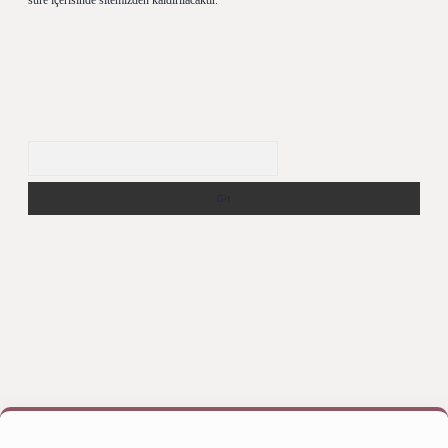
süre içerisinde sitemizden kaldırılacaktır.
Arama
 yap
betexper bahis