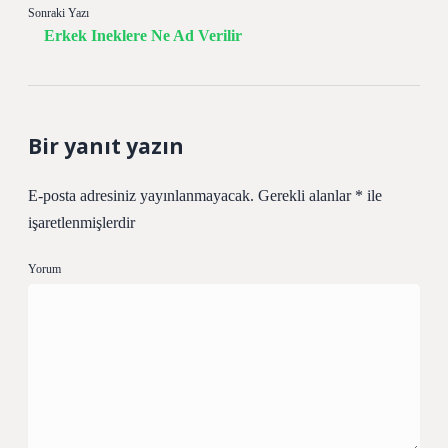
Sonraki Yazı
Erkek Ineklere Ne Ad Verilir
Bir yanıt yazın
E-posta adresiniz yayınlanmayacak.
Gerekli alanlar
*
ile
işaretlenmişlerdir
Yorum