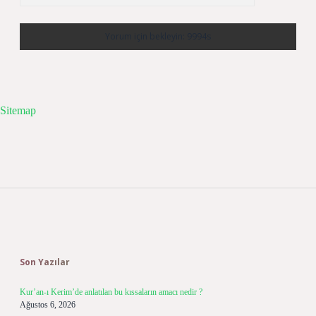
Sitemap
Sidebar
Son Yazılar
Kur’an-ı Kerim’de anlatılan bu kıssaların amacı nedir ?
Ağustos 6, 2026