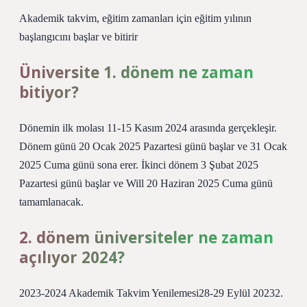
Akademik takvim, eğitim zamanları için eğitim yılının
başlangıcını başlar ve bitirir
Üniversite 1. dönem ne zaman
bitiyor?
Dönemin ilk molası 11-15 Kasım 2024 arasında gerçekleşir.
Dönem günü 20 Ocak 2025 Pazartesi günü başlar ve 31 Ocak
2025 Cuma günü sona erer. İkinci dönem 3 Şubat 2025
Pazartesi günü başlar ve Will 20 Haziran 2025 Cuma günü
tamamlanacak.
2. dönem üniversiteler ne zaman
açılıyor 2024?
2023-2024 Akademik Takvim Yenilemesi28-29 Eylül 20232.