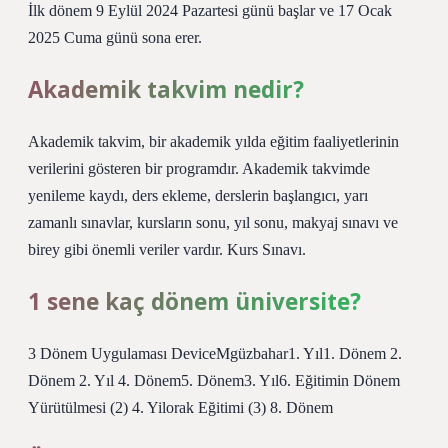
İlk dönem 9 Eylül 2024 Pazartesi günü başlar ve 17 Ocak
2025 Cuma günü sona erer.
Akademik takvim nedir?
Akademik takvim, bir akademik yılda eğitim faaliyetlerinin
verilerini gösteren bir programdır. Akademik takvimde
yenileme kaydı, ders ekleme, derslerin başlangıcı, yarı
zamanlı sınavlar, kursların sonu, yıl sonu, makyaj sınavı ve
birey gibi önemli veriler vardır. Kurs Sınavı.
1 sene kaç dönem üniversite?
3 Dönem Uygulaması DeviceMgüzbahar1. Yıl1. Dönem 2.
Dönem 2. Yıl 4. Dönem5. Dönem3. Yıl6. Eğitimin Dönem
Yürütülmesi (2) 4. Yilorak Eğitimi (3) 8. Dönem