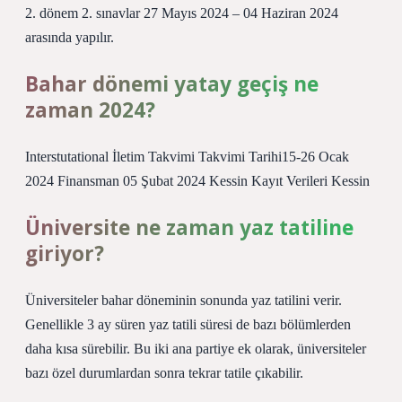
2. dönem 2. sınavlar 27 Mayıs 2024 – 04 Haziran 2024
arasında yapılır.
Bahar dönemi yatay geçiş ne
zaman 2024?
Interstutational İletim Takvimi Takvimi Tarihi15-26 Ocak
2024 Finansman 05 Şubat 2024 Kessin Kayıt Verileri Kessin
Üniversite ne zaman yaz tatiline
giriyor?
Üniversiteler bahar döneminin sonunda yaz tatilini verir.
Genellikle 3 ay süren yaz tatili süresi de bazı bölümlerden
daha kısa sürebilir. Bu iki ana partiye ek olarak, üniversiteler
bazı özel durumlardan sonra tekrar tatile çıkabilir.