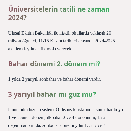
Üniversitelerin tatili ne zaman
2024?
Ulusal Eğitim Bakanlığı ile ilişkili okullarda yaklaşık 20
milyon öğrenci, 11-15 Kasım tarihleri ​​arasında 2024-2025
akademik yılında ilk mola verecek.
Bahar dönemi 2. dönem mi?
1 yılda 2 yarıyıl, sonbahar ve bahar dönemi vardır.
3 yarıyıl bahar mı güz mü?
Dönemde düzenli sistem; Önlisans kurslarında, sonbahar boya
1 ve üçüncü dönem, ilkbahar 2 ve 4 döneminin; Lisans
departmanlarında, sonbahar dönemi yılın 1, 3, 5 ve 7