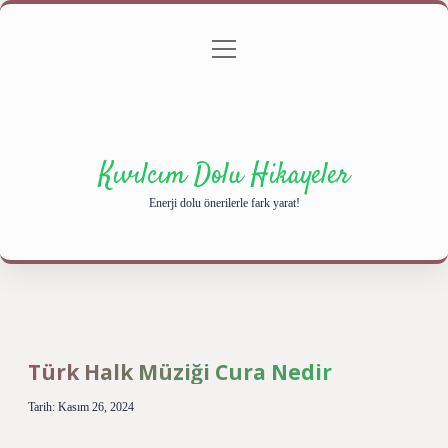
menüyü
Anasayfa
Gizlilik Politikası
Yasal Uyarı
aç
Hakkımızda
Kıvılcım Dolu Hikayeler
Enerji dolu önerilerle fark yarat!
Türk Halk Müziği Cura Nedir
Tarih: Kasım 26, 2024