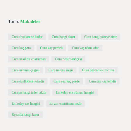
Tarih:
Makaleler
Cura fiyatları ne kadar
Cura hangi akort
Cura hangi yöreye aittir
Cura kaç para
Cura kaç perdeli
Cura kaç tekne olur
Cura nasıl bir enstrüman
Cura nedir tarihçesi
Cura nerenin çalgısı
Cura nereye özgü
Cura öğrenmek zor mu
Cura özellikleri nelerdir
Cura saz kaç perde
Cura saz kaç tellidir
Curaya hangi teller takılır
En kolay enstrüman hangisi
En kolay saz hangisi
En zor enstrüman nedir
Re solla hangi karar