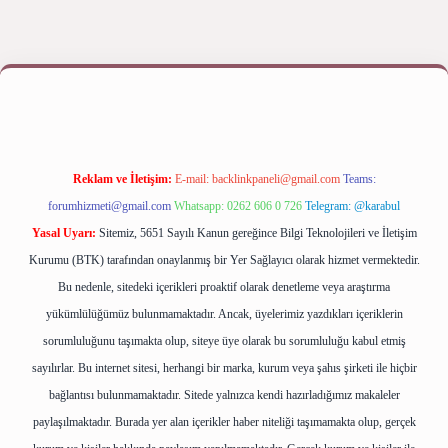
 yap
betexper bahis
Reklam ve İletişim:
E-mail:
backlinkpaneli@gmail.com
Teams:
forumhizmeti@gmail.com
Whatsapp: 0262 606 0 726
Telegram: @karabul
Yasal Uyarı:
Sitemiz, 5651 Sayılı Kanun gereğince Bilgi Teknolojileri ve İletişim
Kurumu (BTK) tarafından onaylanmış bir Yer Sağlayıcı olarak hizmet vermektedir.
Bu nedenle, sitedeki içerikleri proaktif olarak denetleme veya araştırma
yükümlülüğümüz bulunmamaktadır. Ancak, üyelerimiz yazdıkları içeriklerin
sorumluluğunu taşımakta olup, siteye üye olarak bu sorumluluğu kabul etmiş
sayılırlar. Bu internet sitesi, herhangi bir marka, kurum veya şahıs şirketi ile hiçbir
bağlantısı bulunmamaktadır. Sitede yalnızca kendi hazırladığımız makaleler
paylaşılmaktadır. Burada yer alan içerikler haber niteliği taşımamakta olup, gerçek