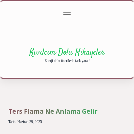
menüyü
Anasayfa
Gizlilik Politikası
Yasal Uyarı
aç
Hakkımızda
Kıvılcım Dolu Hikayeler
Enerji dolu önerilerle fark yarat!
Ters Flama Ne Anlama Gelir
Tarih: Haziran 29, 2025