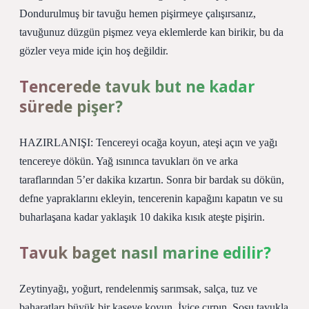
Dondurulmuş bir tavuğu hemen pişirmeye çalışırsanız,
tavuğunuz düzgün pişmez veya eklemlerde kan birikir, bu da
gözler veya mide için hoş değildir.
Tencerede tavuk but ne kadar
sürede pişer?
HAZIRLANIŞI: Tencereyi ocağa koyun, ateşi açın ve yağı
tencereye dökün. Yağ ısınınca tavukları ön ve arka
taraflarından 5’er dakika kızartın. Sonra bir bardak su dökün,
defne yapraklarını ekleyin, tencerenin kapağını kapatın ve su
buharlaşana kadar yaklaşık 10 dakika kısık ateşte pişirin.
Tavuk baget nasıl marine edilir?
Zeytinyağı, yoğurt, rendelenmiş sarımsak, salça, tuz ve
baharatları büyük bir kaseye koyun. İyice çırpın. Sosu tavukla