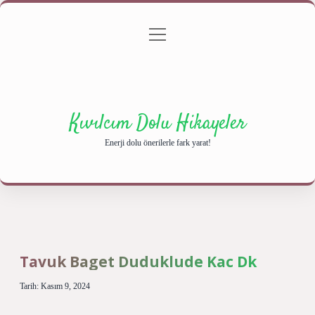
menüyü
Anasayfa
Gizlilik Politikası
Yasal Uyarı
aç
Hakkımızda
Kıvılcım Dolu Hikayeler
Enerji dolu önerilerle fark yarat!
Tavuk Baget Duduklude Kac Dk
Tarih: Kasım 9, 2024