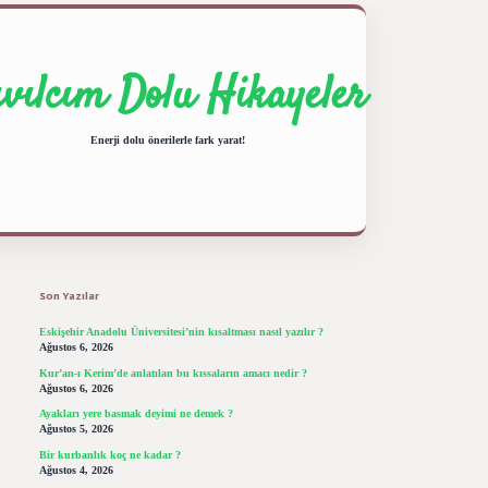
ıvılcım Dolu Hikayeler
Enerji dolu önerilerle fark yarat!
Sidebar
ilbet giriş yap
betexper bahis
Son Yazılar
Eskişehir Anadolu Üniversitesi’nin kısaltması nasıl yazılır ?
Ağustos 6, 2026
Kur’an-ı Kerim’de anlatılan bu kıssaların amacı nedir ?
Ağustos 6, 2026
Ayakları yere basmak deyimi ne demek ?
Ağustos 5, 2026
Bir kurbanlık koç ne kadar ?
Ağustos 4, 2026