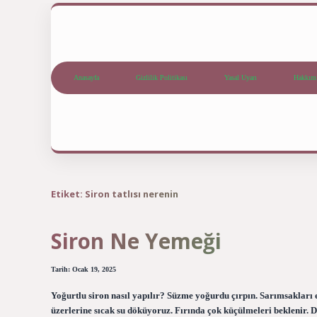
Anasayfa
Gizlilik Politikası
Yasal Uyarı
Hakkım
Etiket:
Siron tatlısı nerenin
Siron Ne Yemeği
Tarih: Ocak 19, 2025
Yoğurtlu siron nasıl yapılır? Süzme yoğurdu çırpın. Sarımsakları ez
üzerlerine sıcak su döküyoruz. Fırında çok küçülmeleri beklenir. 