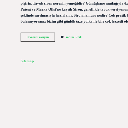
pişirin. Tavuk siron nerenin yemeğidir? Gümüşhane mutfağıyla öz
Patent ve Marka Ofisi’ne kayıtlı Siron, genellikle tavuk versiyonu
şeklinde sarılmasıyla hazırlanır. Siron hamuru nedir? Çok pratik 
bulamıyorsanız bizim gibi günlük taze yufka ile bile çok lezzetli 
Siron
Devamını okuyun
Yorum Bırak
Ne
Yemeği
Sitemap