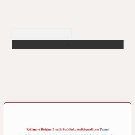
Arama
betexper bahis
Reklam ve İletişim:
E-mail:
backlinkpaneli@gmail.com
Teams: