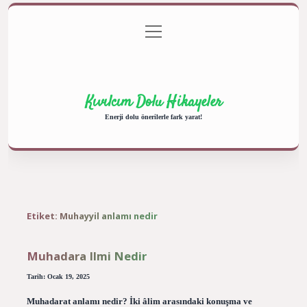
menüyü
Anasayfa
Gizlilik Politikası
Yasal Uyarı
aç
Hakkımızda
Kıvılcım Dolu Hikayeler
Enerji dolu önerilerle fark yarat!
Etiket:
Muhayyil anlamı nedir
Muhadara Ilmi Nedir
Tarih: Ocak 19, 2025
Muhadarat anlamı nedir? İki âlim arasındaki konuşma ve