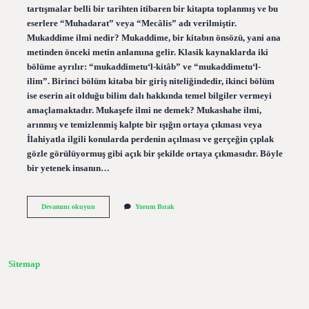
tartışmalar belli bir tarihten itibaren bir kitapta toplanmış ve bu
eserlere “Muhadarat” veya “Mecâlis” adı verilmiştir.
Mukaddime ilmi nedir? Mukaddime, bir kitabın önsözü, yani ana
metinden önceki metin anlamına gelir. Klasik kaynaklarda iki
bölüme ayrılır: “mukaddimetu‘l-kitâb” ve “mukaddimetu‘l-
ilim”. Birinci bölüm kitaba bir giriş niteliğindedir, ikinci bölüm
ise eserin ait olduğu bilim dalı hakkında temel bilgiler vermeyi
amaçlamaktadır. Mukaşefe ilmi ne demek? Mukashahe ilmi,
arınmış ve temizlenmiş kalpte bir ışığın ortaya çıkması veya
İlahiyatla ilgili konularda perdenin açılması ve gerçeğin çıplak
gözle görülüyormuş gibi açık bir şekilde ortaya çıkmasıdır. Böyle
bir yetenek insanın…
Muhadara
Devamını okuyun
Yorum Bırak
Ilmi
Nedir
Sitemap