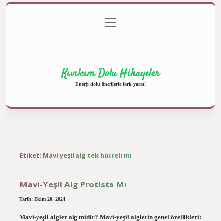
menüyü
Anasayfa
Gizlilik Politikası
Yasal Uyarı
aç
Hakkımızda
Kıvılcım Dolu Hikayeler
Enerji dolu önerilerle fark yarat!
Etiket:
Mavi yeşil alg tek hücreli mi
Mavi-Yeşil Alg Protista Mı
Tarih: Ekim 20, 2024
Mavi-yeşil algler alg midir? Mavi-yeşil alglerin genel özellikleri: