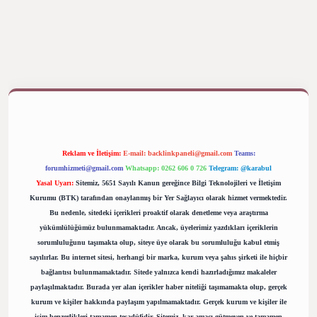
yap
betexper bahis
Reklam ve İletişim:
E-mail:
backlinkpaneli@gmail.com
Teams:
forumhizmeti@gmail.com
Whatsapp: 0262 606 0 726
Telegram: @karabul
Yasal Uyarı:
Sitemiz, 5651 Sayılı Kanun gereğince Bilgi Teknolojileri ve İletişim
Kurumu (BTK) tarafından onaylanmış bir Yer Sağlayıcı olarak hizmet vermektedir.
Bu nedenle, sitedeki içerikleri proaktif olarak denetleme veya araştırma
yükümlülüğümüz bulunmamaktadır. Ancak, üyelerimiz yazdıkları içeriklerin
sorumluluğunu taşımakta olup, siteye üye olarak bu sorumluluğu kabul etmiş
sayılırlar. Bu internet sitesi, herhangi bir marka, kurum veya şahıs şirketi ile hiçbir
bağlantısı bulunmamaktadır. Sitede yalnızca kendi hazırladığımız makaleler
paylaşılmaktadır. Burada yer alan içerikler haber niteliği taşımamakta olup, gerçek
kurum ve kişiler hakkında paylaşım yapılmamaktadır. Gerçek kurum ve kişiler ile
isim benzerlikleri tamamen tesadüfidir. Sitemiz, kar amacı gütmeyen ve tamamen