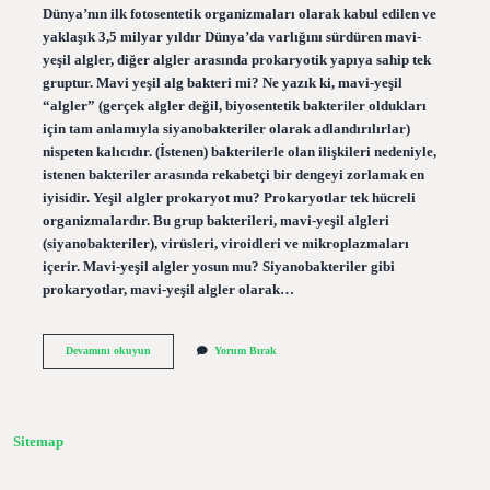
Dünya’nın ilk fotosentetik organizmaları olarak kabul edilen ve
yaklaşık 3,5 milyar yıldır Dünya’da varlığını sürdüren mavi-
yeşil algler, diğer algler arasında prokaryotik yapıya sahip tek
gruptur. Mavi yeşil alg bakteri mi? Ne yazık ki, mavi-yeşil
“algler” (gerçek algler değil, biyosentetik bakteriler oldukları
için tam anlamıyla siyanobakteriler olarak adlandırılırlar)
nispeten kalıcıdır. (İstenen) bakterilerle olan ilişkileri nedeniyle,
istenen bakteriler arasında rekabetçi bir dengeyi zorlamak en
iyisidir. Yeşil algler prokaryot mu? Prokaryotlar tek hücreli
organizmalardır. Bu grup bakterileri, mavi-yeşil algleri
(siyanobakteriler), virüsleri, viroidleri ve mikroplazmaları
içerir. Mavi-yeşil algler yosun mu? Siyanobakteriler gibi
prokaryotlar, mavi-yeşil algler olarak…
Mavi-
Devamını okuyun
Yorum Bırak
Yeşil
Alg
Protista
Mı
Sitemap