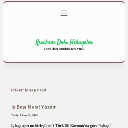
menüyü
Anasayfa
Gizlilik Politikası
Yasal Uyarı
aç
Hakkımızda
Kıvılcım Dolu Hikayeler
Enerji dolu önerilerle fark yarat!
Etiket:
İş başı nasıl
Iş Başı Nasıl Yazılır
Tarih: Ekim 18, 2024
İş başı ayrı mı birleşik mi? Türk Dil Kurumu’na göre “işbaşı”