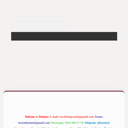
Arama
ş yap
betexper bahis
Reklam ve İletişim:
E-mail:
backlinkpaneli@gmail.com
Teams:
forumhizmeti@gmail.com
Whatsapp: 0262 606 0 726
Telegram: @karabul