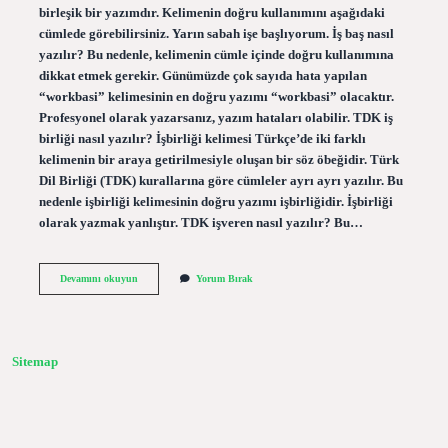
birleşik bir yazımdır. Kelimenin doğru kullanımını aşağıdaki
cümlede görebilirsiniz. Yarın sabah işe başlıyorum. İş baş nasıl
yazılır? Bu nedenle, kelimenin cümle içinde doğru kullanımına
dikkat etmek gerekir. Günümüzde çok sayıda hata yapılan
“workbasi” kelimesinin en doğru yazımı “workbasi” olacaktır.
Profesyonel olarak yazarsanız, yazım hataları olabilir. TDK iş
birliği nasıl yazılır? İşbirliği kelimesi Türkçe’de iki farklı
kelimenin bir araya getirilmesiyle oluşan bir söz öbeğidir. Türk
Dil Birliği (TDK) kurallarına göre cümleler ayrı ayrı yazılır. Bu
nedenle işbirliği kelimesinin doğru yazımı işbirliğidir. İşbirliği
olarak yazmak yanlıştır. TDK işveren nasıl yazılır? Bu…
Iş
Devamını okuyun
Yorum Bırak
Başı
Nasıl
Yazılır
Sitemap