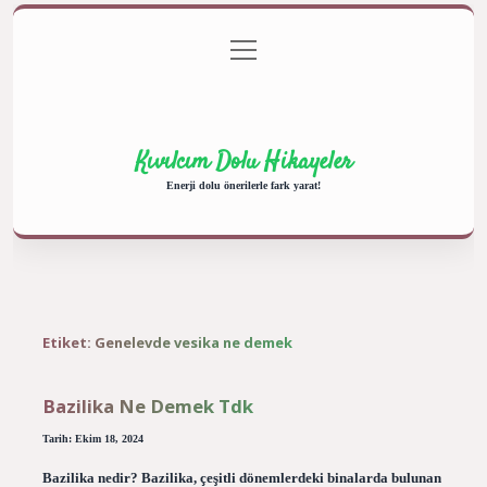
menüyü
Anasayfa
Gizlilik Politikası
Yasal Uyarı
aç
Hakkımızda
Kıvılcım Dolu Hikayeler
Enerji dolu önerilerle fark yarat!
Etiket:
Genelevde vesika ne demek
Bazilika Ne Demek Tdk
Tarih: Ekim 18, 2024
Bazilika nedir? Bazilika, çeşitli dönemlerdeki binalarda bulunan