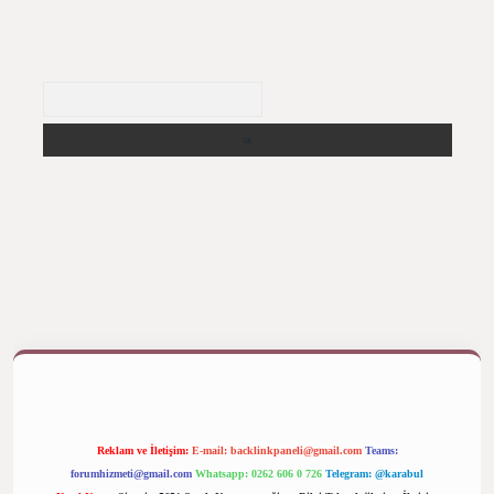
Arama
ş yap
betexper bahis
Reklam ve İletişim:
E-mail:
backlinkpaneli@gmail.com
Teams:
forumhizmeti@gmail.com
Whatsapp: 0262 606 0 726
Telegram: @karabul