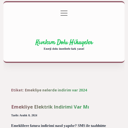
menüyü
Anasayfa
Gizlilik Politikası
Yasal Uyarı
aç
Hakkımızda
Kıvılcım Dolu Hikayeler
Enerji dolu önerilerle fark yarat!
Etiket:
Emekliye nelerde indirim var 2024
Emekliye Elektrik Indirimi Var Mı
Tarih: Aralık 8, 2024
Emeklilere fatura indirimi nasıl yapılır? SMS ile taahhütte