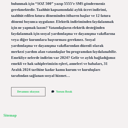
bulunmak için “SOZ 500” yazıp 5555’e SMS göndermeniz
gerekmektedir. Taahhüt kapsamındaki aylık ücret indirimi,
taahhüt edilen fatura döneminden itibaren başlar ve 12 fatura
dönemi boyunca uygulanır. Elektrik indiriminden faydalanmak
için ne yapmak lazım? Vatandaşların elektrik desteğinden
faydalanmak için sosyal yardımlaşma ve dayanışma vakıflarına
veya diğer kurumlara başvurması gerekmez. Sosyal
yardımlaşma ve dayanışma vakıflarından düzenli olarak
merkezi yardım alan vatandaşlar bu programdan faydalanabilir.
Emekliye nelerde indirim var 2024? Gelir ve aylık bağladığımız
emekli ve hak sahiplerimizin eşleri, anneleri ve babaları, 31
Aralık 2024 tarihine kadar kamu kurum ve kuruluşları
tarafından sağlanan sosyal hizmet…
Emekliye
Devamını okuyun
Yorum Bırak
Elektrik
Indirimi
Var
Mı
Sitemap