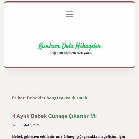
menüyü
Anasayfa
Gizlilik Politikası
Yasal Uyarı
aç
Hakkımızda
Kıvılcım Dolu Hikayeler
Enerji dolu önerilerle fark yarat!
Etiket:
Bebekler hangi ışıkta durmalı
4 Aylık Bebek Güneşe Çıkarılır Mı
Tarih: Eylül 8, 2024
Bebek güneşten etkilenir mi? Güneş ışığı çocukların gelişimi için