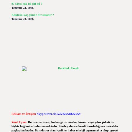
97 sayısı tek mi çift mi ?
Temmuz 24, 2026
Kaktüsü kaç günde bir sulanır ?
Temmuz 23, 2026
Reklam ve İletişim:
Skype: live:.cid.575569c608265c69
Yasal Uyarı:
Bu internet sitesi, herhangi bir marka, kurum veya şahıs şirketi ile
hiçbir bağlantısı bulunmamaktadır. Sitede yalnızca kendi hazırladığımız makaleler
paylaşılmaktadır. Burada yer alan içerikler haber niteliği taşımamakta olup, gerçek