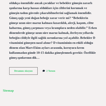
oldukça önemlidir ancak çocuklar ve bebekler güneşin zararlı
ışınlarına karşı hassas oldukları için ciltlerini korumak ve
güneşin tadını güvenle çıkarabilmelerini sağlamak önemlidir.
Güneş ışığı yeni doğan bebeğe zarar verir mi? “Bebeklerin
güneşe uzun süre maruz kalması kızarıklık, alerji, kaşıntı, ciltte
kabarma, güneş çarpması veya kramplara neden olabilir.” Erken
dönemlerde güneşe uzun süre maruz kalmak, ilerleyen yıllarda
bebeğin cildiyle ilgili sağlık sorunlarına yol açabilir. Bebekler D
vitaminini güneşten nasıl alınır? D vitamininin en etkili olduğu
dönem olan Mart-Ekim ayları arasında, koruyucu krem ​​
kullanmadan günde 10-15 dakika güneşlenmek gerekir. Özellikle
güneş ışınlarının dik…
4
Devamını okuyun
2 Yorum
Aylık
Bebek
Güneşe
Çıkarılır
Mı
Sitemap