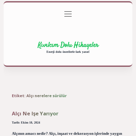
menüyü
Anasayfa
Gizlilik Politikası
Yasal Uyarı
aç
Hakkımızda
Kıvılcım Dolu Hikayeler
Enerji dolu önerilerle fark yarat!
Etiket:
Alçı nerelere sürülür
Alçı Ne Işe Yarıyor
Tarih: Ekim 18, 2024
Alçının amacı nedir? Alçı, inşaat ve dekorasyon işlerinde yaygın