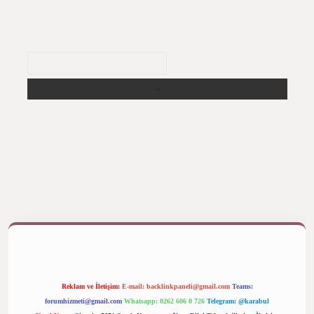
Arama
ş yap
betexper bahis
Reklam ve İletişim:
E-mail:
backlinkpaneli@gmail.com
Teams:
forumhizmeti@gmail.com
Whatsapp: 0262 606 0 726
Telegram: @karabul