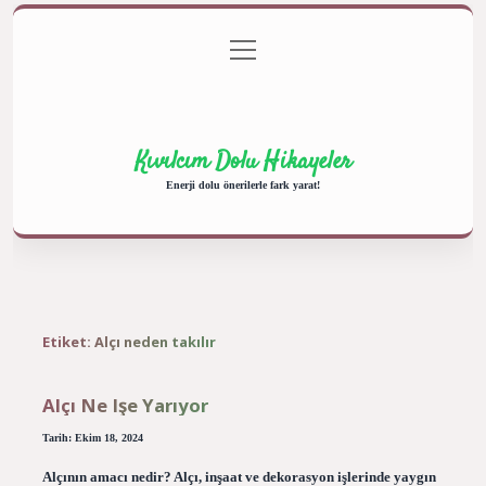
menüyü
Anasayfa
Gizlilik Politikası
Yasal Uyarı
aç
Hakkımızda
Kıvılcım Dolu Hikayeler
Enerji dolu önerilerle fark yarat!
Etiket:
Alçı neden takılır
Alçı Ne Işe Yarıyor
Tarih: Ekim 18, 2024
Alçının amacı nedir? Alçı, inşaat ve dekorasyon işlerinde yaygın