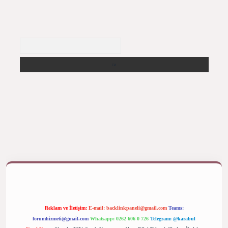
Arama
lbet giriş yap
betexper bahis
Reklam ve İletişim:
E-mail:
backlinkpaneli@gmail.com
Teams:
forumhizmeti@gmail.com
Whatsapp: 0262 606 0 726
Telegram: @karabul