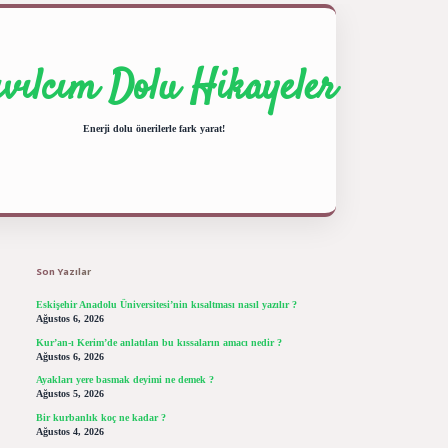
ıvılcım Dolu Hikayeler
Enerji dolu önerilerle fark yarat!
Sidebar
ilbet giriş yap
betexper bahis
Son Yazılar
Eskişehir Anadolu Üniversitesi’nin kısaltması nasıl yazılır ?
Ağustos 6, 2026
Kur’an-ı Kerim’de anlatılan bu kıssaların amacı nedir ?
Ağustos 6, 2026
Ayakları yere basmak deyimi ne demek ?
Ağustos 5, 2026
Bir kurbanlık koç ne kadar ?
Ağustos 4, 2026