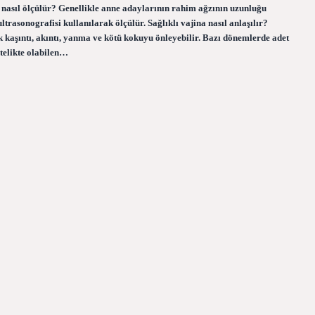
ği nasıl ölçülür? Genellikle anne adaylarının rahim ağzının uzunluğu
ltrasonografisi kullanılarak ölçülür. Sağlıklı vajina nasıl anlaşılır?
ak kaşıntı, akıntı, yanma ve kötü kokuyu önleyebilir. Bazı dönemlerde adet
telikte olabilen…