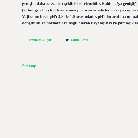
genişlik daha hassas bir şekilde belirlenebilir. Rahim ağzı genişli
(kalınlığı) detaylı ultrason muayenesi sırasında karın veya vajina u
Vajinanın ideal pH’ı 3,8 ile 5,0 arasındadır. pH’ı bu aralıkta tutm
döngüsüne ve hormonlara bağlı olarak fizyolojik veya patolojik ni
Rahim
Devamını okuyun
Yorum Bırak
Ağzı
Genişliği
Nasıl
Anlaşılır
Sitemap