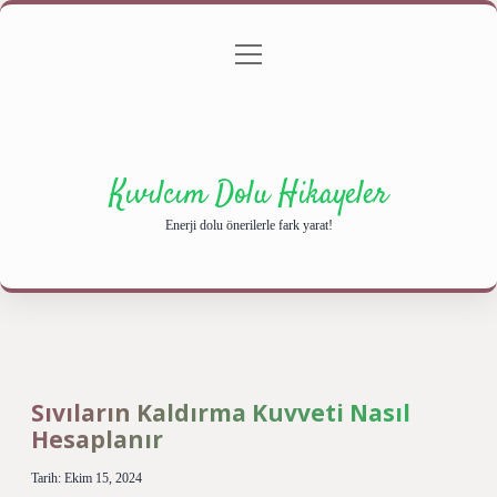
menüyü
Anasayfa
Gizlilik Politikası
Yasal Uyarı
aç
Hakkımızda
Kıvılcım Dolu Hikayeler
Enerji dolu önerilerle fark yarat!
Sıvıların Kaldırma Kuvveti Nasıl
Hesaplanır
Tarih: Ekim 15, 2024