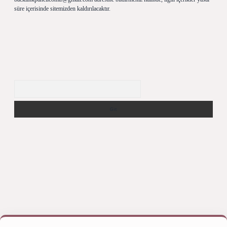
süre içerisinde sitemizden kaldırılacaktır.
Arama
p
betexper bahis