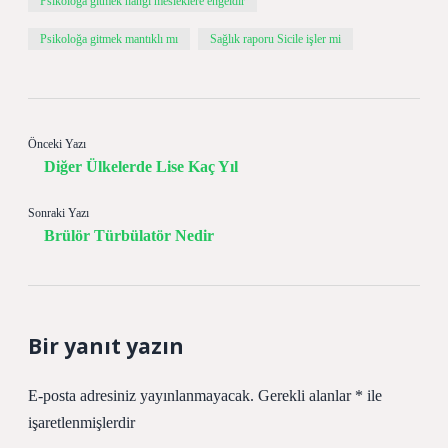
Psikoloğa gitmek hangi mesleklere engeldir
Psikoloğa gitmek mantıklı mı
Sağlık raporu Sicile işler mi
Önceki Yazı
Diğer Ülkelerde Lise Kaç Yıl
Sonraki Yazı
Brülör Türbülatör Nedir
Bir yanıt yazın
E-posta adresiniz yayınlanmayacak.
Gerekli alanlar
*
ile
işaretlenmişlerdir