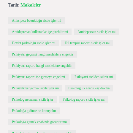
Tarih:
Makaleler
Anksiyete bozukluğu sicile işler mi
Antidepresan kullananlar işe girebilir mi
Antidepresan sicile işler mi
Devlet psikoloğu sicile işler mi
Dil terapisi raporu sicile işler mi
Psikiyatri geçmişi hangi mesleklere engeldir
Psikiyatri raporu hangi mesleklere engeldir
Psikiyatri raporu işe girmeye engel mi
Psikiyatri sicilden silinir mi
Psikiyatriye yatmak sicile işler mi
Psikolog ilk seans kaç dakika
Psikolog ne zaman sicile işler
Psikolog raporu sicile işler mi
Psikoloğa gidince ne konuşulur
Psikoloğa gitmek enabızda görünür mü