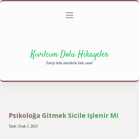
menüyü
Anasayfa
Gizlilik Politikası
Yasal Uyarı
aç
Hakkımızda
Kıvılcım Dolu Hikayeler
Enerji dolu önerilerle fark yarat!
Psikoloğa Gitmek Sicile Işlenir Mi
Tarih: Ocak 1, 2025