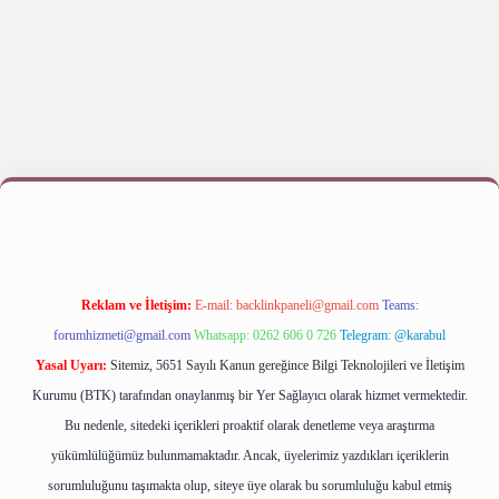
iriş yap
betexper bahis
Reklam ve İletişim:
E-mail:
backlinkpaneli@gmail.com
Teams:
forumhizmeti@gmail.com
Whatsapp: 0262 606 0 726
Telegram: @karabul
Yasal Uyarı:
Sitemiz, 5651 Sayılı Kanun gereğince Bilgi Teknolojileri ve İletişim
Kurumu (BTK) tarafından onaylanmış bir Yer Sağlayıcı olarak hizmet vermektedir.
Bu nedenle, sitedeki içerikleri proaktif olarak denetleme veya araştırma
yükümlülüğümüz bulunmamaktadır. Ancak, üyelerimiz yazdıkları içeriklerin
sorumluluğunu taşımakta olup, siteye üye olarak bu sorumluluğu kabul etmiş