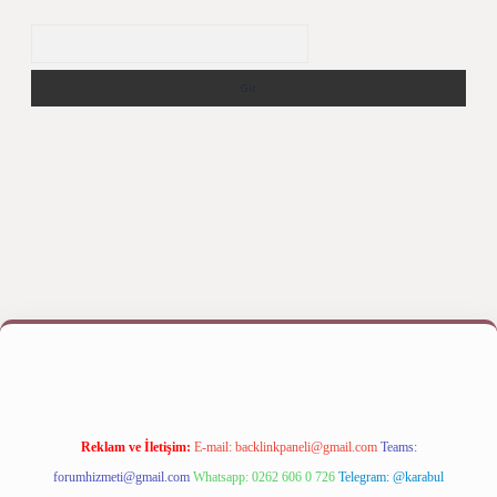
Arama
iş yap
betexper bahis
Reklam ve İletişim:
E-mail:
backlinkpaneli@gmail.com
Teams:
forumhizmeti@gmail.com
Whatsapp: 0262 606 0 726
Telegram: @karabul