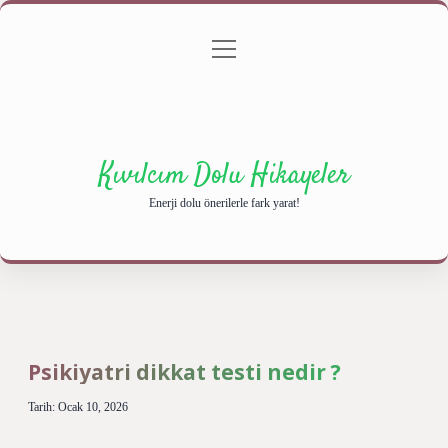
menüyü
Anasayfa
Gizlilik Politikası
Yasal Uyarı
aç
Hakkımızda
Kıvılcım Dolu Hikayeler
Enerji dolu önerilerle fark yarat!
Psikiyatri dikkat testi nedir ?
Tarih: Ocak 10, 2026