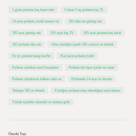
1 gram pırlanta kaç karat eder
1 karat 5 taş pırlanta kaç TL
14 ayar pırlanta yüzük kararır mı
585 altın mı gümüş mü
585 ayar gümüş mü
585 ayar kaç TL
585 ayar pırlanta kaç karat
585 pırlanta olur mu
Altın yüzüğün içinde 585 yazıyor ne demek
En iyi pırlanta hangi harftir
Kaç karat pırlanta iyidir
Pırlanta satarken nasıl hesaplanır
Pırlanta tek taşın içinde ne yazar
Pırlanta yüzüklerin halkası altın mı
Pırlantada 14 ayar ne demek
Tektaşta 585 ne demek
Yüzüğün pırlanta olup olmadığını nasıl anlarız
Yüzük içindeki rakamlar ne anlama gelir
Önceki Yazı