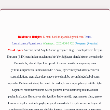
giriş yap
betexper bahis
Reklam ve İletişim:
E-mail:
backlinkpaneli@gmail.com
Teams:
forumhizmeti@gmail.com
Whatsapp: 0262 606 0 726
Telegram: @karabul
Yasal Uyarı:
Sitemiz, 5651 Sayılı Kanun gereğince Bilgi Teknolojileri ve İletişim
Kurumu (BTK) tarafından onaylanmış bir Yer Sağlayıcı olarak hizmet vermektedir.
Bu nedenle, sitedeki içerikleri proaktif olarak denetleme veya araştırma
yükümlülüğümüz bulunmamaktadır. Ancak, üyelerimiz yazdıkları içeriklerin
sorumluluğunu taşımakta olup, siteye üye olarak bu sorumluluğu kabul etmiş
sayılırlar. Bu internet sitesi, herhangi bir marka, kurum veya şahıs şirketi ile hiçbir
bağlantısı bulunmamaktadır. Sitede yalnızca kendi hazırladığımız makaleler
paylaşılmaktadır. Burada yer alan içerikler haber niteliği taşımamakta olup, gerçek
kurum ve kişiler hakkında paylaşım yapılmamaktadır. Gerçek kurum ve kişiler ile
isim benzerlikleri tamamen tesadüfidir. Sitemiz, kar amacı gütmeyen ve tamamen