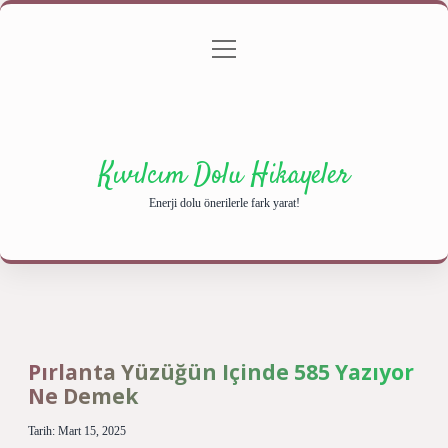
menüyü
Anasayfa
Gizlilik Politikası
Yasal Uyarı
aç
Hakkımızda
Kıvılcım Dolu Hikayeler
Enerji dolu önerilerle fark yarat!
Pırlanta Yüzüğün Içinde 585 Yazıyor
Ne Demek
Tarih: Mart 15, 2025