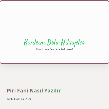
menüyü
Anasayfa
Gizlilik Politikası
Yasal Uyarı
aç
Hakkımızda
Kıvılcım Dolu Hikayeler
Enerji dolu önerilerle fark yarat!
Piri Fani Nasıl Yazılır
Tarih: Ekim 15, 2024