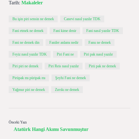
Tarih:
Makaleler
Bu işin piri sensin ne demek
Canevi nasıl yazılır TDK
Fani etmek ne demek
Fani kime denir
Fani nasıl yazılır TDK
Fani ne demek din
Faniler anlamı nedir
Fanu ne demek
Feyiz nasıl yazılır TDK
Piri Fani ne
Piri pak nasıl yazılır
Piri piri ne demek
Piri Reis nasıl yazılır
Pirü pak ne demek
Pirüpak mı püripak mı
Şeyhi Fani ne demek
Yağmur piri ne demek
Zırrıkı ne demek
Önceki Yazı
Atatürk Hangi Akımı Savunmuştur