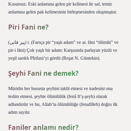
Kusursuz. Eski anlamına gelen pir kelimesi ile saf, temiz
anlamına gelen pak kelimesinin birleşmesinden oluşmuştur.
Piri Fani ne?
(ﭘﻴﺮ ﻓﺎﻧﻰ) i. (Farsça pіr “yaşlı adam” ve ar. fānі “ölümlü” ve
pіr-i fānі) Çok yaşlı bir adam: Karşısında parlayan yüzlü ve
yeşil sarıklı Pîrifani’yi gördü (Reşat N. Güntekin).
Şeyhi Fani ne demek?
Müridin her hususta şeyhini taklit etmesi ve iradesini ona
teslim etmesi, şeyhte ölümlülük (fenâ fi’ş-şeyh) olarak
adlandırılır ve bu, Allah’ta ölümlülüğe (fenafilleh) doğru ilk
adım sayılır.
Faniler anlamı nedir?