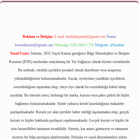
p
betexper bahis
Reklam ve İletişim:
E-mail:
backlinkpaneli@gmail.com
Teams:
forumhizmeti@gmail.com
Whatsapp: 0262 606 0 726
Telegram: @karabul
Yasal Uyarı:
Sitemiz, 5651 Sayılı Kanun gereğince Bilgi Teknolojileri ve İletişim
Kurumu (BTK) tarafından onaylanmış bir Yer Sağlayıcı olarak hizmet vermektedir.
Bu nedenle, sitedeki içerikleri proaktif olarak denetleme veya araştırma
yükümlülüğümüz bulunmamaktadır. Ancak, üyelerimiz yazdıkları içeriklerin
sorumluluğunu taşımakta olup, siteye üye olarak bu sorumluluğu kabul etmiş
sayılırlar. Bu internet sitesi, herhangi bir marka, kurum veya şahıs şirketi ile hiçbir
bağlantısı bulunmamaktadır. Sitede yalnızca kendi hazırladığımız makaleler
paylaşılmaktadır. Burada yer alan içerikler haber niteliği taşımamakta olup, gerçek
kurum ve kişiler hakkında paylaşım yapılmamaktadır. Gerçek kurum ve kişiler ile
isim benzerlikleri tamamen tesadüfidir. Sitemiz, kar amacı gütmeyen ve tamamen
ücretsiz bir bilgi paylaşım platformudur. Hukuka ve yasal düzenlemelere aykırı