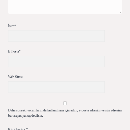
İsim*
E-Posta*
Web Sitesi
Daha sonraki yorumlarımda kullanılması için adım, e-posta adresim ve site adresim
bu tarayıcıya kaydedilsin.
6 + 2 kaçtır?
*