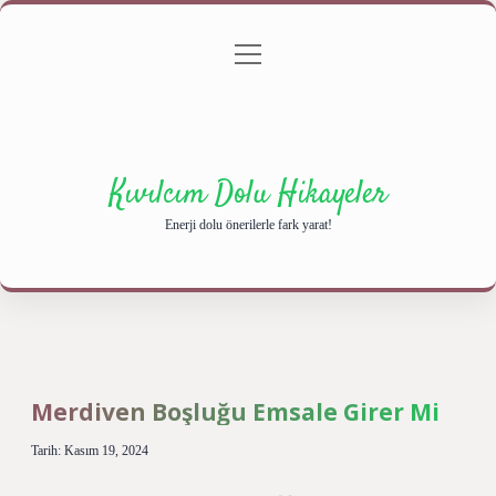
menüyü
Anasayfa
Gizlilik Politikası
Yasal Uyarı
aç
Hakkımızda
Kıvılcım Dolu Hikayeler
Enerji dolu önerilerle fark yarat!
Merdiven Boşluğu Emsale Girer Mi
Tarih: Kasım 19, 2024