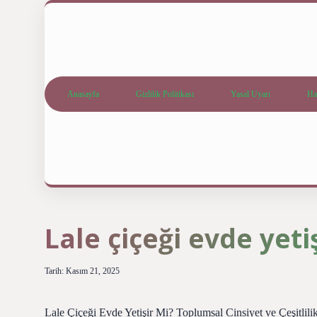
Anasayfa
Gizlilik Politikası
Yasal Uyarı
Ha
Lale çiçeği evde yetiş
Tarih: Kasım 21, 2025
Lale Çiçeği Evde Yetişir Mi? Toplumsal Cinsiyet ve Çeşitlili