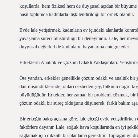
koşullarda, hem fiziksel hem de duygusal açıdan bir büyüme s
nasıl toplumda kadınlarla ilişkilendirildiği bir örnek olabilir.
Evde lale yetiştirmek, kadınların ev içindeki alanlarda kontro
yavaşlama süreci oluşturduğu bir deneyimdir. Lale, her mevsim
duygusal değerleri de kadınların hayatlarına entegre eder.
Erkeklerin Analitik ve Çözüm Odaklı Yaklaşımları: Yetiştirm
Öte yandan, erkekler genellikle çözüm odaklı ve analitik bir y
dair düşündüklerinde, onları cezbeden şey, bitkinin doğru koşul
büyüdüğüdür. Erkekler, her zaman bir problemi çözmek, bir he
çözüm odaklı bir süreç olduğunu düşünerek, farklı bakım aşam
Bir erkeğin bakış açısına göre, lale çiçeği evde yetiştirilirken
faktörlere dayanır. Lale, soğuk hava koşullarında en iyi şekild
sağlamak için dikkatli bir planlama gerektirir. Toprağın iyi dr