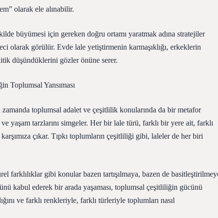
em” olarak ele alınabilir.
ekilde büyümesi için gereken doğru ortamı yaratmak adına stratejiler
eci olarak görülür. Evde lale yetiştirmenin karmaşıklığı, erkeklerin
itik düşündüklerini gözler önüne serer.
liğin Toplumsal Yansıması
 zamanda toplumsal adalet ve çeşitlilik konularında da bir metafor
ve yaşam tarzlarını simgeler. Her bir lale türü, farklı bir yere ait, farklı
arşımıza çıkar. Tıpkı toplumların çeşitliliği gibi, laleler de her biri
ürel farklılıklar gibi konular bazen tartışılmaya, bazen de basitleştirilmey
z”ünü kabul ederek bir arada yaşaması, toplumsal çeşitliliğin gücünü
ığını ve farklı renkleriyle, farklı türleriyle toplumları nasıl