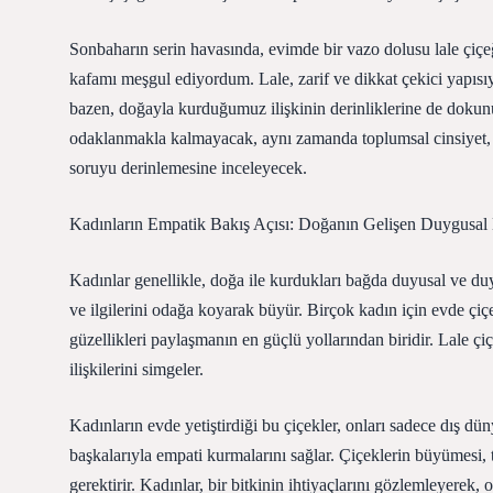
Sonbaharın serin havasında, evimde bir vazo dolusu lale çiçeği
kafamı meşgul ediyordum. Lale, zarif ve dikkat çekici yapısıy
bazen, doğayla kurduğumuz ilişkinin derinliklerine de dokunur.
odaklanmakla kalmayacak, aynı zamanda toplumsal cinsiyet, çeş
soruyu derinlemesine inceleyecek.
Kadınların Empatik Bakış Açısı: Doğanın Gelişen Duygusal 
Kadınlar genellikle, doğa ile kurdukları bağda duyusal ve duy
ve ilgilerini odağa koyarak büyür. Birçok kadın için evde çiç
güzellikleri paylaşmanın en güçlü yollarından biridir. Lale çiç
ilişkilerini simgeler.
Kadınların evde yetiştirdiği bu çiçekler, onları sadece dış d
başkalarıyla empati kurmalarını sağlar. Çiçeklerin büyümesi, 
gerektirir. Kadınlar, bir bitkinin ihtiyaçlarını gözlemleyerek,