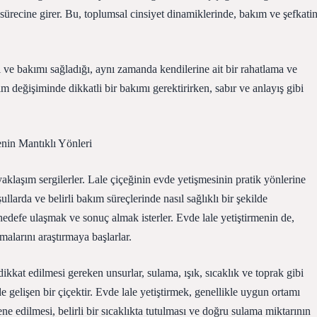
ürecine girer. Bu, toplumsal cinsiyet dinamiklerinde, bakım ve şefkati
l ve bakımı sağladığı, aynı zamanda kendilerine ait bir rahatlama ve
 değişiminde dikkatli bir bakımı gerektirirken, sabır ve anlayış gibi
enin Mantıklı Yönleri
aklaşım sergilerler. Lale çiçeğinin evde yetişmesinin pratik yönlerine
larda ve belirli bakım süreçlerinde nasıl sağlıklı bir şekilde
defe ulaşmak ve sonuç almak isterler. Evde lale yetiştirmenin de,
alarını araştırmaya başlarlar.
 dikkat edilmesi gereken unsurlar, sulama, ışık, sıcaklık ve toprak gibi
e gelişen bir çiçektir. Evde lale yetiştirmek, genellikle uygun ortamı
ene edilmesi, belirli bir sıcaklıkta tutulması ve doğru sulama miktarının