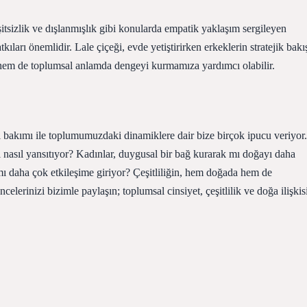
eşitsizlik ve dışlanmışlık gibi konularda empatik yaklaşım sergileyen
kıları önemlidir. Lale çiçeği, evde yetiştirirken erkeklerin stratejik bakı
sel hem de toplumsal anlamda dengeyi kurmamıza yardımcı olabilir.
 bakımı ile toplumumuzdaki dinamiklere dair bize birçok ipucu veriyor.
ini nasıl yansıtıyor? Kadınlar, duygusal bir bağ kurarak mı doğayı daha
ı daha çok etkileşime giriyor? Çeşitliliğin, hem doğada hem de
elerinizi bizimle paylaşın; toplumsal cinsiyet, çeşitlilik ve doğa ilişkis