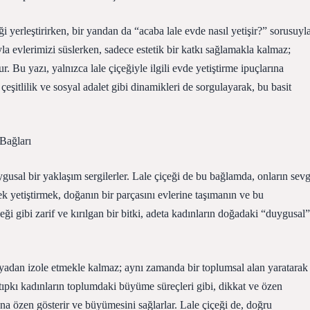
 yerleştirirken, bir yandan da “acaba lale evde nasıl yetişir?” sorusuyl
la evlerimizi süslerken, sadece estetik bir katkı sağlamakla kalmaz;
 Bu yazı, yalnızca lale çiçeğiyle ilgili evde yetiştirme ipuçlarına
itlilik ve sosyal adalet gibi dinamikleri de sorgulayarak, bu basit
Bağları
gusal bir yaklaşım sergilerler. Lale çiçeği de bu bağlamda, onların sevg
ek yetiştirmek, doğanın bir parçasını evlerine taşımanın ve bu
eği gibi zarif ve kırılgan bir bitki, adeta kadınların doğadaki “duygusal”
ünyadan izole etmekle kalmaz; aynı zamanda bir toplumsal alan yaratarak
tıpkı kadınların toplumdaki büyüme süreçleri gibi, dikkat ve özen
 ona özen gösterir ve büyümesini sağlarlar. Lale çiçeği de, doğru