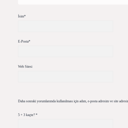
İsim*
E-Posta*
Web Sitesi
Daha sonraki yorumlarımda kullanılması için adım, e-posta adresim ve site adresi
5 + 3 kaçtır?
*