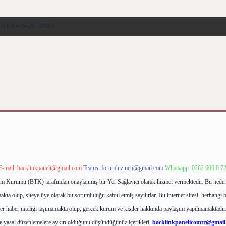
E-mail:
backlinkpaneli@gmail.com
Teams:
forumhizmeti@gmail.com
Whatsapp: 0262 606 0 7
işim Kurumu (BTK) tarafından onaylanmış bir Yer Sağlayıcı olarak hizmet vermektedir. Bu neden
ta olup, siteye üye olarak bu sorumluluğu kabul etmiş sayılırlar. Bu internet sitesi, herhangi b
ler haber niteliği taşımamakta olup, gerçek kurum ve kişiler hakkında paylaşım yapılmamaktadır.
e yasal düzenlemelere aykırı olduğunu düşündüğünüz içerikleri,
backlinkpanelicomtr@gmail