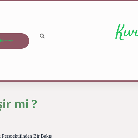
Kıv
kkımızda
ir mi ?
k Perspektifinden Bir Bakış