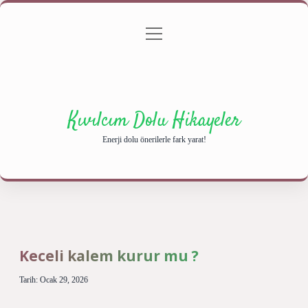
menüyü
Anasayfa
Gizlilik Politikası
Yasal Uyarı
aç
Hakkımızda
Kıvılcım Dolu Hikayeler
Enerji dolu önerilerle fark yarat!
Keceli kalem kurur mu ?
Tarih: Ocak 29, 2026