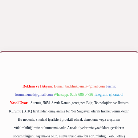
iş yap
betexper bahis
Reklam ve İletişim:
E-mail:
backlinkpaneli@gmail.com
Teams:
forumhizmeti@gmail.com
Whatsapp: 0262 606 0 726
Telegram: @karabul
Yasal Uyarı:
Sitemiz, 5651 Sayılı Kanun gereğince Bilgi Teknolojileri ve İletişim
Kurumu (BTK) tarafından onaylanmış bir Yer Sağlayıcı olarak hizmet vermektedir.
Bu nedenle, sitedeki içerikleri proaktif olarak denetleme veya araştırma
yükümlülüğümüz bulunmamaktadır. Ancak, üyelerimiz yazdıkları içeriklerin
sorumluluğunu taşımakta olup, siteye üye olarak bu sorumluluğu kabul etmiş