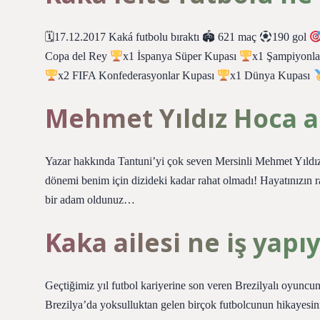
🗓17.12.2017 Kaká futbolu bıraktı 🏟 621 maç
190 gol
Copa del Rey
x1 İspanya Süper Kupası
x1 Şampiyonla
x2 FIFA Konfederasyonlar Kupası
x1 Dünya Kupası
Mehmet Yıldız Hoca as
Yazar hakkında Tantuni’yi çok seven Mersinli Mehmet Yıldız
dönemi benim için dizideki kadar rahat olmadı! Hayatınızın
bir adam oldunuz…
Kaka ailesi ne iş yapı
Geçtiğimiz yıl futbol kariyerine son veren Brezilyalı oyun
Brezilya’da yoksulluktan gelen birçok futbolcunun hikayesini 