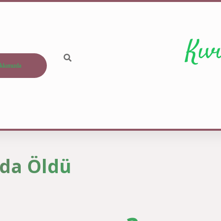
Kıv
kkımızda
nda Öldü