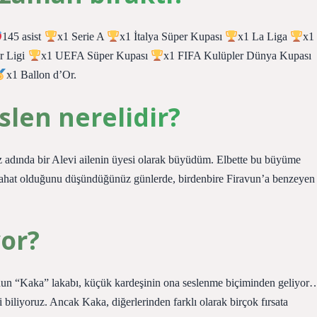
145 asist
x1 Serie A
x1 İtalya Süper Kupası
x1 La Liga
x1
r Ligi
x1 UEFA Süper Kupası
x1 FIFA Kulüpler Dünya Kupası
x1 Ballon d’Or.
len nerelidir?
 adında bir Alevi ailenin üyesi olarak büyüdüm. Elbette bu büyüme
 rahat olduğunu düşündüğünüz günlerde, birdenbire Firavun’a benzeyen
yor?
cunun “Kaka” lakabı, küçük kardeşinin ona seslenme biçiminden geliyor
biliyoruz. Ancak Kaka, diğerlerinden farklı olarak birçok fırsata