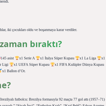
mendi.
dılar, iki çocukları oldu ve boşanmaya karar verdiler.
 zaman bıraktı?
145 asist
x1 Serie A
x1 İtalya Süper Kupası
x1 La Liga
x1
r Ligi
x1 UEFA Süper Kupası
x1 FIFA Kulüpler Dünya Kupası
x1 Ballon d’Or.
ne?
Brezilyalı futbolcu: Brezilya formasıyla 92 maçta 77 gol attı (1957–71)
oynadı.” “Siyah İnci”, “Futbolun Kralı”, “Kral Pelé”: Edson Arantes