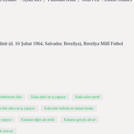
nir (d. 16 Şubat 1964, Salvador, Brezilya), Brezilya Millî Futbol
 futbolcusu kim
Kaka ailesi ne iş yapıyor
Kaka aslen nereli
 leite ailesi ne iş yapıyor
Kaka leite futbolu ne zaman bıraktı
e yapıyor
Kakanın diğer adı nedir
Kakanın gerçek adı ne
k ismi ne