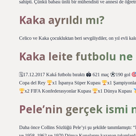
sahipti. Çünkü babası ünlü bir mühendisti ve annesi de öğret
Kaka ayrıldı mı?
Celico ve Kaka çocukluktan beri sevgiliydiler, on yıl evli kal
Kaka leite futbolu ne
🗓17.12.2017 Kaká futbolu bıraktı 🏟 621 maç
190 gol
Copa del Rey
x1 İspanya Süper Kupası
x1 Şampiyonla
x2 FIFA Konfederasyonlar Kupası
x1 Dünya Kupası
Pele’nin gerçek ismi 
Daha önce Collins Sözlüğü Pele’yi şu şekilde tanımlamıştı: “
ve 1958, 1962 ve 1970 Dünya Kupalarını kazanan takımlarda 