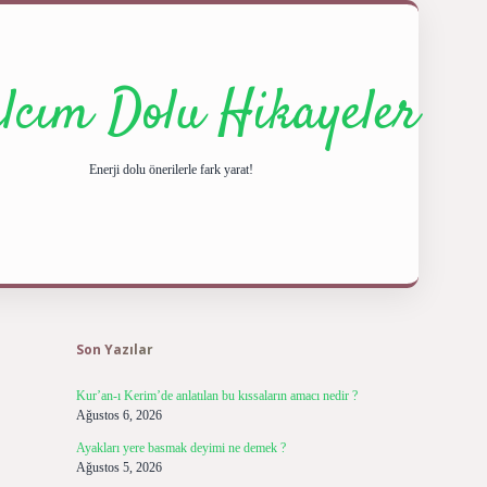
ılcım Dolu Hikayeler
Enerji dolu önerilerle fark yarat!
Sidebar
ilbet giriş yap
betexp
Son Yazılar
Kur’an-ı Kerim’de anlatılan bu kıssaların amacı nedir ?
Ağustos 6, 2026
Ayakları yere basmak deyimi ne demek ?
Ağustos 5, 2026