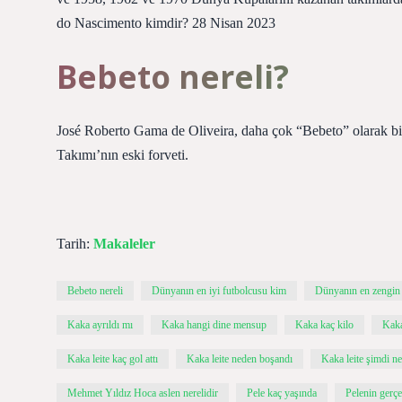
do Nascimento kimdir? 28 Nisan 2023
Bebeto nereli?
José Roberto Gama de Oliveira, daha çok “Bebeto” olarak bili
Takımı’nın eski forveti.
Tarih:
Makaleler
Bebeto nereli
Dünyanın en iyi futbolcusu kim
Dünyanın en zengin
Kaka ayrıldı mı
Kaka hangi dine mensup
Kaka kaç kilo
Kaka
Kaka leite kaç gol attı
Kaka leite neden boşandı
Kaka leite şimdi n
Mehmet Yıldız Hoca aslen nerelidir
Pele kaç yaşında
Pelenin gerçe