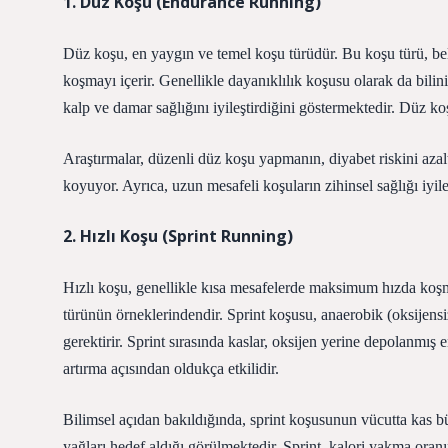
1. Düz Koşu (Endurance Running)
Düz koşu, en yaygın ve temel koşu türüdür. Bu koşu türü, belir
koşmayı içerir. Genellikle dayanıklılık koşusu olarak da bilini
kalp ve damar sağlığını iyileştirdiğini göstermektedir. Düz ko
Araştırmalar, düzenli düz koşu yapmanın, diyabet riskini azalta
koyuyor. Ayrıca, uzun mesafeli koşuların zihinsel sağlığı iyile
2. Hızlı Koşu (Sprint Running)
Hızlı koşu, genellikle kısa mesafelerde maksimum hızda koşma
türünün örneklerindendir. Sprint koşusu, anaerobik (oksijensiz)
gerektirir. Sprint sırasında kaslar, oksijen yerine depolanmış 
artırma açısından oldukça etkilidir.
Bilimsel açıdan bakıldığında, sprint koşusunun vücutta kas b
yağları hedef aldığı görülmektedir. Sprint, kalori yakma oranını 