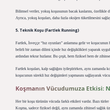
Bilimsel veriler, yokuş koşusunun bacak kaslarını, özellikle d
Ayrıca, yokuş koşuları, daha fazla oksijen tüketilmesini sağla
5. Teknik Koşu (Fartlek Running)
Fartlek, İsveççe “hız oyunları” anlamına gelir ve koşucunun hı
belirli bir zaman dilimi içinde hız değişiklikleri yaparak uygu
ardından tekrar hızlanır. Bu çeşit, hem fiziksel hem de zihinse
Fartlek koşuları, kalp sağlığını iyileştirirken, aynı zamanda ko
koşucunun sürekli hız değişimleri yapmasını sağlayarak vücudun 
Koşmanın Vücudumuza Etkisi: N
Her bir koşu türünün vücuda farklı etkileri vardır. Bazı türler 
Koşma, sadece fiziksel değil, aynı zamanda zihinsel sağlık ü