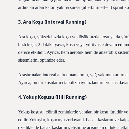
ardından artan kalori yakma süresi (afterburn effect) sprint k
3. Ara Koşu (Interval Running)
Ara koşu, yüksek hızda koşu ve düşük hızda koşu ya da yürüyü
hızlı koşu, 2 dakika yavaş koşu veya yürüyüşle devam edilmes
derece etkilidir. Ayrıca, hem aerobik hem de anaerobik sistem
sistemlerini optimize eder.
Araştırmalar, interval antrenmanlarının, yağ yakımını artırm
Ayrıca, bu tür koşular metabolizmayı hızlandırır ve kas dayanıkl
4. Yokuş Koşusu (Hill Running)
Yokuş koşusu, eğimli zeminlerde yapılan bir koşu türüdür ve ge
edilir. Yokuşlar, koşucuyu zorlayarak bacak kaslarını ve kalp-
özellikle de bacak kaslarını geliştirme açısından oldukça etkili