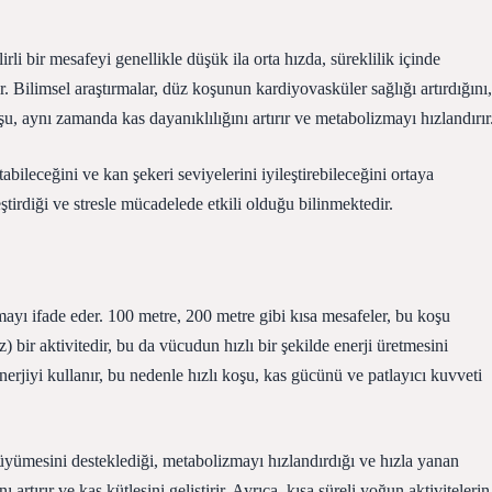
li bir mesafeyi genellikle düşük ila orta hızda, süreklilik içinde
r. Bilimsel araştırmalar, düz koşunun kardiyovasküler sağlığı artırdığını,
şu, aynı zamanda kas dayanıklılığını artırır ve metabolizmayı hızlandırır
bileceğini ve kan şekeri seviyelerini iyileştirebileceğini ortaya
ştirdiği ve stresle mücadelede etkili olduğu bilinmektedir.
yı ifade eder. 100 metre, 200 metre gibi kısa mesafeler, bu koşu
 bir aktivitedir, bu da vücudun hızlı bir şekilde enerji üretmesini
enerjiyi kullanır, bu nedenle hızlı koşu, kas gücünü ve patlayıcı kuvveti
üyümesini desteklediği, metabolizmayı hızlandırdığı ve hızla yanan
artırır ve kas kütlesini geliştirir. Ayrıca, kısa süreli yoğun aktivitelerin