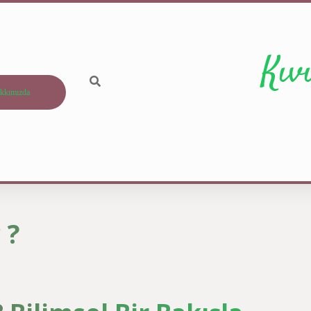
Kıv
kkımızda
 ?