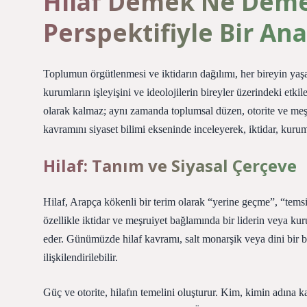
Hilaf Demek Ne Demek
Perspektifiyle Bir Ana
Toplumun örgütlenmesi ve iktidarın dağılımı, her bireyin yaşam
kurumların işleyişini ve ideolojilerin bireyler üzerindeki etki
olarak kalmaz; aynı zamanda toplumsal düzen, otorite ve meşru
kavramını siyaset bilimi ekseninde inceleyerek, iktidar, kurum
Hilaf: Tanım ve Siyasal Çerçeve
Hilaf, Arapça kökenli bir terim olarak “yerine geçme”, “temsi
özellikle iktidar ve meşruiyet bağlamında bir liderin veya ku
eder. Günümüzde hilaf kavramı, salt monarşik veya dini bir b
ilişkilendirilebilir.
Güç ve otorite, hilafın temelini oluşturur. Kim, kimin adına k