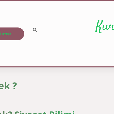
Kıv
kkımızda
ek ?