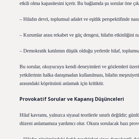
etkili olma kapasitesini içerir. Bu bağlamda şu sorular öne çık
– Hilafın devri, toplumsal adalet ve eşitlik perspektifinde nas
– Kurumlar arası rekabet ve güç dengesi, hilafın etkinliğini nas
– Demokratik katılımın düşük olduğu yerlerde hilaf, toplumsa
Bu sorular, okuyucuyu kendi deneyimleri ve gözlemleri üzer
yetkilerinin halka danışmadan kullanılması, hilafın meşruiyetin
arasındaki köprüsünü anlamak için kritiktir.
Provokatif Sorular ve Kapanış Düşünceleri
Hilaf kavramı, yalnızca siyasal teorilerle sınırlı değildir; gü
düzeni anlamamıza yardımcı olur. Okura sorulacak bazı provo