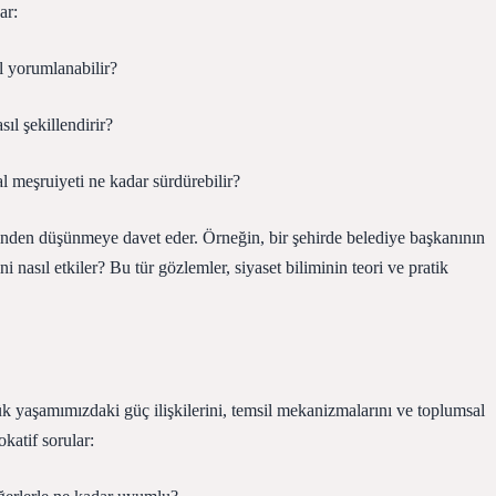
ar:
ıl yorumlanabilir?
ıl şekillendirir?
l meşruiyeti ne kadar sürdürebilir?
inden düşünmeye davet eder. Örneğin, bir şehirde belediye başkanının
i nasıl etkiler? Bu tür gözlemler, siyaset biliminin teori ve pratik
nlük yaşamımızdaki güç ilişkilerini, temsil mekanizmalarını ve toplumsal
katif sorular: