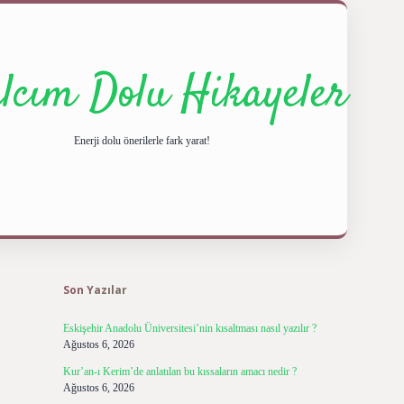
ılcım Dolu Hikayeler
Enerji dolu önerilerle fark yarat!
Sidebar
ilbet giriş yap
betexpe
Son Yazılar
Eskişehir Anadolu Üniversitesi’nin kısaltması nasıl yazılır ?
Ağustos 6, 2026
Kur’an-ı Kerim’de anlatılan bu kıssaların amacı nedir ?
Ağustos 6, 2026