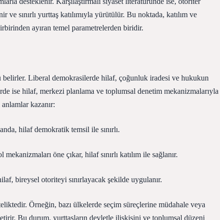
la desteklenir. Karşılaştırmalı siyaset literatüründe ise, otoriter
ir ve sınırlı yurttaş katılımıyla yürütülür. Bu noktada,
katılım
ve
birbirinden ayıran temel parametrelerden biridir.
 belirler. Liberal demokrasilerde hilaf, çoğunluk iradesi ve hukukun
emlerde ise hilaf, merkezi planlama ve toplumsal denetim mekanizmalarıyla
ı anlamlar kazanır:
nda, hilaf demokratik temsil ile sınırlı.
 mekanizmaları öne çıkar, hilaf sınırlı katılım ile sağlanır.
ilaf, bireysel otoriteyi sınırlayacak şekilde uygulanır.
iteliktedir. Örneğin, bazı ülkelerde seçim süreçlerine müdahale veya
 getirir. Bu durum, yurttaşların devletle ilişkisini ve toplumsal düzeni