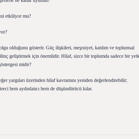
eğerlerle ne kadar uyumlu?
ini etkiliyor mu?
yor?
ir olgu olduğunu gösterir. Güç ilişkileri, meşruiyet, katılım ve toplumsal
linç geliştirmek için önemlidir. Hilaf, sizce bir toplumda sadece bir yetk
göstergesi midir?
er yargıları üzerinden hilaf kavramını yeniden değerlendirebilir;
süreci hem aydınlatıcı hem de düşündürücü kılar.