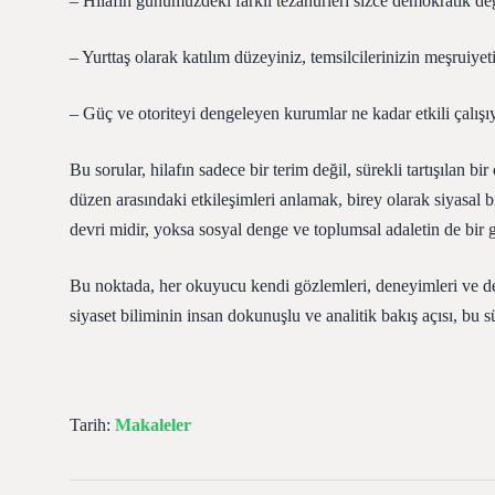
– Hilafın günümüzdeki farklı tezahürleri sizce demokratik d
– Yurttaş olarak katılım düzeyiniz, temsilcilerinizin meşruiyet
– Güç ve otoriteyi dengeleyen kurumlar ne kadar etkili çalışı
Bu sorular, hilafın sadece bir terim değil, sürekli tartışılan b
düzen arasındaki etkileşimleri anlamak, birey olarak siyasal bi
devri midir, yoksa sosyal denge ve toplumsal adaletin de bir 
Bu noktada, her okuyucu kendi gözlemleri, deneyimleri ve değ
siyaset biliminin insan dokunuşlu ve analitik bakış açısı, bu 
Tarih:
Makaleler