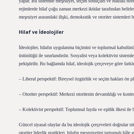
yapar. Bu sistemde meşruiyet, seçim sonuçları ve hukuki normlar
rejimlerde hilaf çoğu zaman merkezi iktidar tarafından belirlen
meşruiyet arasındaki ilişki, demokratik ve otoriter sistemleri 
Hilaf ve İdeolojiler
İdeolojiler, hilafın uygulanma biçimini ve toplumsal kabulünü
üstünlüğü ile sınırlandırılır. Sosyalist veya kolektivist sist
pekiştirilir. Bu bağlamda hilaf, ideolojik çerçeveye göre farkl
– Liberal perspektif: Bireysel özgürlük ve seçim hakları ön pla
– Otoriter perspektif: Merkezi otoritenin devamlılığı ve kontrol
– Kolektivist perspektif: Toplumsal fayda ve eşitlik ilkesi ile h
Güncel siyasal olaylar da bu ideolojik çerçeveleri doğrular n
otoriter liderlik pratikleri, hilafın meşruiyetini tartışmalı hâle