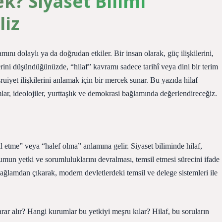
? Siyaset Bilimi
liz
ını dolaylı ya da doğrudan etkiler. Bir insan olarak, güç ilişkilerini,
lerini düşündüğünüzde, “hilaf” kavramı sadece tarihî veya dini bir terim
iyet ilişkilerini anlamak için bir mercek sunar. Bu yazıda hilaf
lar, ideolojiler, yurttaşlık ve demokrasi bağlamında değerlendireceğiz.
l etme” veya “halef olma” anlamına gelir. Siyaset biliminde hilaf,
rumun yetki ve sorumluluklarını devralması, temsil etmesi sürecini ifade
ağlamdan çıkarak, modern devletlerdeki temsil ve delege sistemleri ile
arar alır? Hangi kurumlar bu yetkiyi meşru kılar? Hilaf, bu soruların