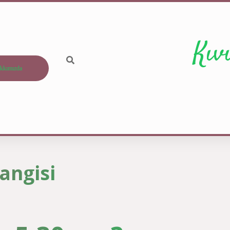
Kıv
kkımızda
angisi