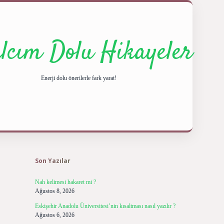
ılcım Dolu Hikayeler
Enerji dolu önerilerle fark yarat!
Sidebar
ilbet giriş yap
be
Son Yazılar
Nah kelimesi hakaret mi ?
Ağustos 8, 2026
Eskişehir Anadolu Üniversitesi’nin kısaltması nasıl yazılır ?
Ağustos 6, 2026