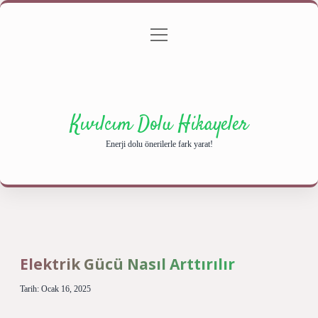
menüyü
Anasayfa
Gizlilik Politikası
Yasal Uyarı
aç
Hakkımızda
Kıvılcım Dolu Hikayeler
Enerji dolu önerilerle fark yarat!
Elektrik Gücü Nasıl Arttırılır
Tarih: Ocak 16, 2025