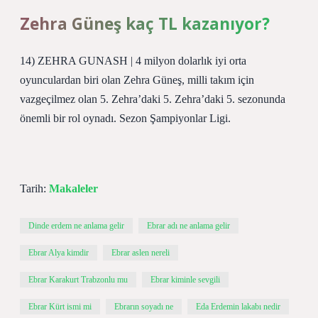
Zehra Güneş kaç TL kazanıyor?
14) ZEHRA GUNASH | 4 milyon dolarlık iyi orta
oyunculardan biri olan Zehra Güneş, milli takım için
vazgeçilmez olan 5. Zehra’daki 5. Zehra’daki 5. sezonunda
önemli bir rol oynadı. Sezon Şampiyonlar Ligi.
Tarih:
Makaleler
Dinde erdem ne anlama gelir
Ebrar adı ne anlama gelir
Ebrar Alya kimdir
Ebrar aslen nereli
Ebrar Karakurt Trabzonlu mu
Ebrar kiminle sevgili
Ebrar Kürt ismi mi
Ebrarın soyadı ne
Eda Erdemin lakabı nedir