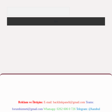
Arama
ilbet giriş yap
betexper bahis
Reklam ve İletişim:
E-mail:
backlinkpaneli@gmail.com
Teams:
forumhizmeti@gmail.com
Whatsapp: 0262 606 0 726
Telegram: @karabul