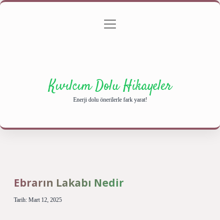
menüyü
Anasayfa
Gizlilik Politikası
Yasal Uyarı
aç
Hakkımızda
Kıvılcım Dolu Hikayeler
Enerji dolu önerilerle fark yarat!
Ebrarın Lakabı Nedir
Tarih: Mart 12, 2025