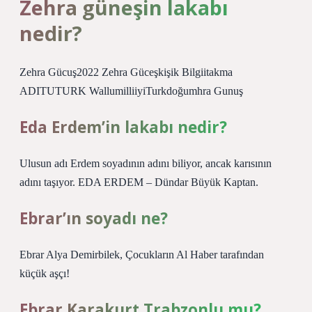
Zehra güneşin lakabı
nedir?
Zehra Gücuş2022 Zehra Güceşkişik Bilgiitakma
ADITUTURK WallumilliiyiTurkdoğumhra Gunuş
Eda Erdem’in lakabı nedir?
Ulusun adı Erdem soyadının adını biliyor, ancak karısının
adını taşıyor. EDA ERDEM – Dündar Büyük Kaptan.
Ebrar’ın soyadı ne?
Ebrar Alya Demirbilek, Çocukların Al Haber tarafından
küçük aşçı!
Ebrar Karakurt Trabzonlu mu?