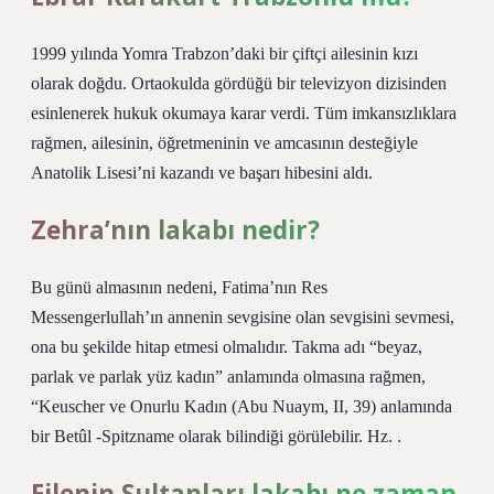
1999 yılında Yomra Trabzon’daki bir çiftçi ailesinin kızı
olarak doğdu. Ortaokulda gördüğü bir televizyon dizisinden
esinlenerek hukuk okumaya karar verdi. Tüm imkansızlıklara
rağmen, ailesinin, öğretmeninin ve amcasının desteğiyle
Anatolik Lisesi’ni kazandı ve başarı hibesini aldı.
Zehra’nın lakabı nedir?
Bu günü almasının nedeni, Fatima’nın Res
Messengerlullah’ın annenin sevgisine olan sevgisini sevmesi,
ona bu şekilde hitap etmesi olmalıdır. Takma adı “beyaz,
parlak ve parlak yüz kadın” anlamında olmasına rağmen,
“Keuscher ve Onurlu Kadın (Abu Nuaym, II, 39) anlamında
bir Betûl -Spitzname olarak bilindiği görülebilir. Hz. .
Filenin Sultanları lakabı ne zaman